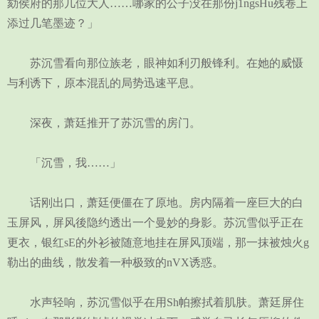
劾侯府的那几位大人……哪家的公子没在那份j1ngsHu残卷上
添过几笔墨迹？」
苏沉雪看向那位族老，眼神如利刃般锋利。在她的威慑
与利诱下，原本混乱的局势迅速平息。
深夜，萧廷推开了苏沉雪的房门。
「沉雪，我……」
话刚出口，萧廷便僵在了原地。房内隔着一座巨大的白
玉屏风，屏风後隐约透出一个曼妙的身影。苏沉雪似乎正在
更衣，银红sE的外衫被随意地挂在屏风顶端，那一抹被烛火g
勒出的曲线，散发着一种极致的nVX诱惑。
水声轻响，苏沉雪似乎在用Sh帕擦拭着肌肤。萧廷屏住