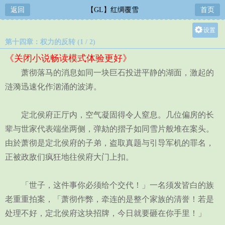
返回
【GL】红绸覆雪
首页
设置
第十四章：权力的反转 (1 / 2)
关灯
《关闭小说畅读模式体验更好》
大
萧彻落马的消息如同一块巨石投进平静的湖面，激起的
中
涟漪迅速化作汹涌的波涛。
小
定北侯府正厅内，空气凝固得令人窒息。几位偏房的长
辈与世家代表端坐两侧，弹劾的摺子如同雪片般堆在案头。
由於萧彻是定北侯府的子弟，盗取真题与引导军机的罪名，
正被政敌们疯狂地往侯府大门上扣。
「世子，这件事你必须给个交代！」一名须发皆白的族
老重重拍案，「萧彻作弊，牵连的是整个家族的清誉！若是
处理不好，定北侯府这块招牌，今日就要砸在你手里！」