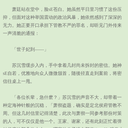
萧廷站在堂中，脸sE苍白。她虽然平日里习惯了这份压
抑，但面对这种举国震动的政治风暴，她依然感到了深深的
无力。她正要开口承担下管教不严的罪名，却听见门外传来
一声清脆的通报：
「世子妃到——」
苏沉雪缓步入内，手中拿着几封尚未拆封的密信。她神
sE自若，优雅地向众人微微颔首，随後径直走到案前，将密
信往桌上一甩。
「各位长辈，急什麽？」苏沉雪的声音不大，却带着一
种定海神针般的沉稳，「萧彻盗题，确实是定北侯府管教不
周。但这几封信里记得清楚，此次与萧彻一同参考那份对策
的人，可不仅仅是他一个。王家、谢家，还有此刻正忙着弹