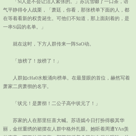
「Si人是不会让活人紧张的。」苏沉雪啜了一口茶，语
气平静得令人战栗，「萧廷，你看，那张榜单下面的人，都
在等着看新的权贵诞生。可他们不知道，那上面刻着的，是
一串Si囚的名单。」
就在这时，下方人群传来一阵SaO动。
「放榜了！放榜了！」
人群如cHa0水般涌向榜单。在最显眼的首位，赫然写着
萧家二房萧彻的名字。
「状元！是萧彻！二公子高中状元了！」
苏家的人在那里狂喜大喊。苏语嫣今日打扮得极其华
丽，金丝重绣的裙摆在人群中格外扎眼。她听着周遭YAn羡