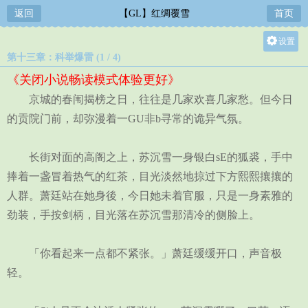
返回
【GL】红绸覆雪
首页
设置
第十三章：科举爆雷 (1 / 4)
关灯
《关闭小说畅读模式体验更好》
大
京城的春闱揭榜之日，往往是几家欢喜几家愁。但今日
中
的贡院门前，却弥漫着一GU非b寻常的诡异气氛。
小
长街对面的高阁之上，苏沉雪一身银白sE的狐裘，手中
捧着一盏冒着热气的红茶，目光淡然地掠过下方熙熙攘攘的
人群。萧廷站在她身後，今日她未着官服，只是一身素雅的
劲装，手按剑柄，目光落在苏沉雪那清冷的侧脸上。
「你看起来一点都不紧张。」萧廷缓缓开口，声音极
轻。