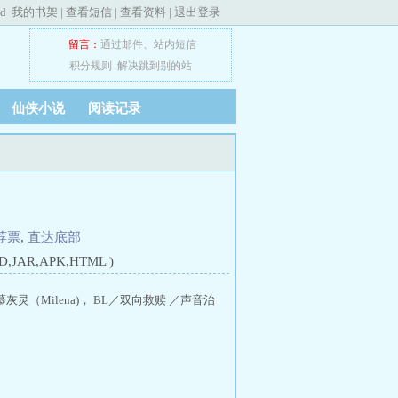
ed
我的书架
|
查看短信
|
查看资料
|
退出登录
留言：
通过邮件
、
站内短信
积分规则
解决跳到别的站
仙侠小说
阅读记录
荐票
,
直达底部
JAR,APK,HTML )
灵（Milena)， BL／双向救赎 ／声音治