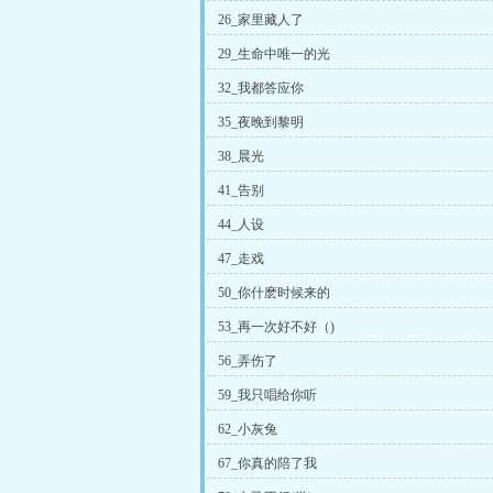
26_家里藏人了
29_生命中唯一的光
32_我都答应你
35_夜晚到黎明
38_晨光
41_告别
44_人设
47_走戏
50_你什麽时候来的
53_再一次好不好（)
56_弄伤了
59_我只唱给你听
62_小灰兔
67_你真的陪了我