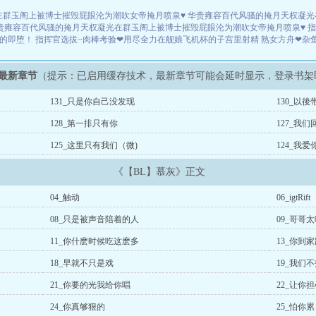
在群玉阁上被博士摧毁屁眼沦为潮吹女帝掩月喷泉♥
华贵雍容百代风骚的掩月天权凝光
贵雍容百代风骚的掩月天权凝光在群玉阁上被博士摧毁屁眼沦为潮吹女帝掩月喷泉♥
指
锏的即堕！
指挥官选拔~肉棒考验❤用尽全力在舰娘飞机杯的子宫里射精
熟女方舟❤杂
》最新章节
（提示：已启用缓存技术，最新章节可能会延时显示，登录书架
131_只是你自己没发现
130_以
128_第一排只有你
127_我们
125_这里只有我们（微)
124_我爱
《【BL】慕灰》正文
04_触动
06_igtRift
08_只是被声音陪着的人
09_哥哥
11_你什麽时候吃这麽多
13_你到
18_早就不只是戏
19_我们
21_你要的光我给你唱
22_让你
24_你真够狠的
25_怕你累