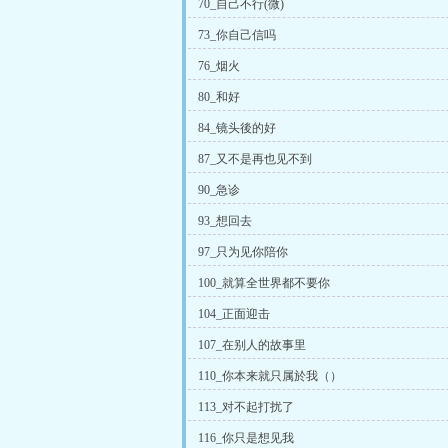
70_自己不行(微)
73_你自己信吗
76_烟火
80_和好
84_镜头後的好
87_又不是再也见不到
90_急诊
93_想回去
97_只为见你陪你
100_就算全世界都不要你
104_正面迎击
107_在别人的故事里
110_你本来就只属於我（）
113_对不起打扰了
116_你只是想见我