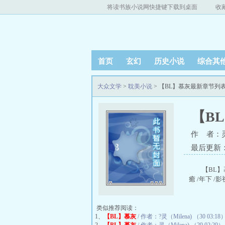
将读书族小说网快捷键下载到桌面
收
首页
玄幻
历史小说
综合其
大众文学
>
耽美小说
> 【BL】慕灰最新章节列
【B
作 者：灵（
最后更新：20
【BL】
癒 /年下 
类似推荐阅读：
1、
【BL】慕灰
/ 作者：?灵（Milena) （30 03:18