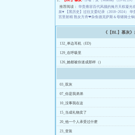
2、
【BL】慕灰
/ 作者：灵（Milena) （29 02:29）
推荐阅读：
华贵雍容百代风骚的掩月天权凝光
泉♥
【黑历史】过往文委纪录（2018~2024）
华
宫里射精
熟女方舟❤杂鱼德克萨斯＆母猪骑士
《【BL】慕灰
132_单边耳机（ED)
129_在呼吸里
126_她都被你迷成那样（)
03_双灰
07_你是我弟弟
10_没事我在这
15_当成礼物卖了
20_他一个人承受过什麽
23_变装