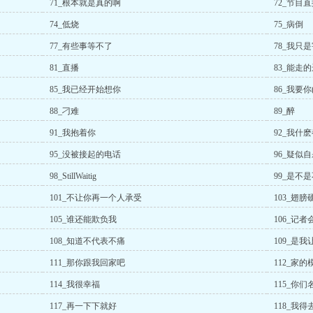
71_根本就是真的啊
72_节目
74_低烧
75_病倒
77_有些事等不了
78_我只
81_直播
83_能走
85_我已经开始想你
86_我要你
88_刁难
89_醉
91_我抱着你
92_我什
95_没被接起的电话
96_疑似
98_StillWaitig
99_是不
101_不让你再一个人承受
103_翅膀
105_谁还能欺负我
106_记者
108_知道不代表不痛
109_是
111_那你跟我回家吧
112_家的
114_我很幸福
115_你
117_再一下下就好
118_我得