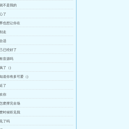
来就不是我的
贪心了
世界也想让你在
能别走
的合适
自己已经好了
还有音源吗
疯了（)
不知道你有多可爱（)
太近了
喜欢你
我怎麽撑完全场
什麽时候听见我
没见了吗