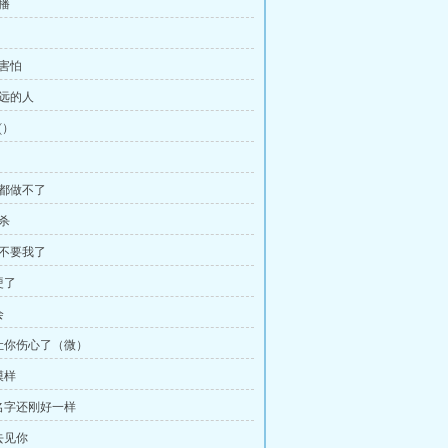
直播
是害怕
的远的人
(）
麽都做不了
自杀
是不要我了
硬了
会
我让你伤心了（微）
模样
们名字还刚好一样
去见你