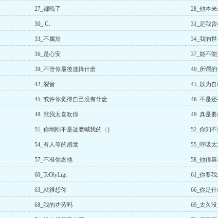
27_都晚了
28_他本
30_.C.
31_是我
33_不属於
34_我的
36_是心安
37_能不
39_不管你最後选择什麽
40_所谓
42_裂音
43_以为
45_或许你觉得自己没有什麽
46_不是
48_就我太喜欢你
49_真是要
51_你刚刚不是这麽喊我的（)
52_你知
54_有人等的感觉
55_呼吸
57_不准你念他
58_他很
60_TeOlyLigt
61_你要
63_就很想你
66_你是
68_我的功劳吗
69_太久