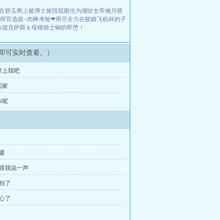
在群玉阁上被博士摧毁屁眼沦为潮吹女帝掩月喷
挥官选拔~肉棒考验❤用尽全力在舰娘飞机杯的子
鱼德克萨斯＆母猪骑士锏的即堕！
即可实时查看。）
後带上我吧
回家
你呢
太暖
家跟我说一声
不拍了
担心了