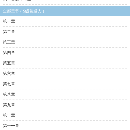
全部章节 ( S级普通人 )
第一章
第二章
第三章
第四章
第五章
第六章
第七章
第八章
第九章
第十章
第十一章