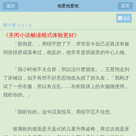
返回
他爱他爱他
首页
设置
第十章-3 (1 / 3)
关灯
《关闭小说畅读模式体验更好》
大
「那倒是。」周绍宇想了下，求学至今自己还真没有被
中
同侪排挤或落单过，相反的，他常常是班级里的中心人物。
小
「我小时候不太合群，所以没什麽朋友。」王昱翔走到
了床铺边，似乎有些不好意思地低头抓了抓头发，「我刚才
试了一些衣服，所以有点乱……衣柜跟床上的衣服随便用，
我听你的。」
「我听你的」这句话真悦耳。周绍宇忍不住想。
玻璃柜的後面是天蓝sE的儿童升降桌椅，再过去就是床