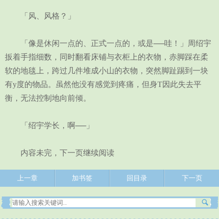
「风、风格？」
「像是休闲一点的、正式一点的，或是──哇！」周绍宇
扳着手指细数，同时翻看床铺与衣柜上的衣物，赤脚踩在柔
软的地毯上，跨过几件堆成小山的衣物，突然脚趾踢到一块
有y度的物品。虽然他没有感觉到疼痛，但身T因此失去平
衡，无法控制地向前倾。
「绍宇学长，啊──」
内容未完，下一页继续阅读
上一章
加书签
回目录
下一页