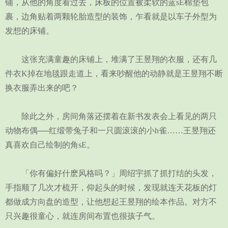
铺，从他的角度看过去，床板的位置被柔软的蓝sE棉垫包
裹，边角贴着两颗轮胎造型的装饰，乍看就是以车子外型为
发想的床铺。
这张充满童趣的床铺上，堆满了王昱翔的衣服，还有几
件衣K掉在地毯跟走道上，看来吵醒他的动静就是王昱翔不断
换衣服弄出来的吧？
除此之外，房间角落还摆着在新书发表会上看见的两只
动物布偶──红缎带兔子和一只圆滚滚的小h雀……王昱翔还
真喜欢自己绘制的角sE。
「你有偏好什麽风格吗？」周绍宇抓了抓打结的头发，
手指顺了几次才梳开，仰起头的时候，发现就连天花板的灯
都做成方向盘的造型，让他想起王昱翔的绘本作品。对方不
只兴趣很童心，就连房间布置也很孩子气。