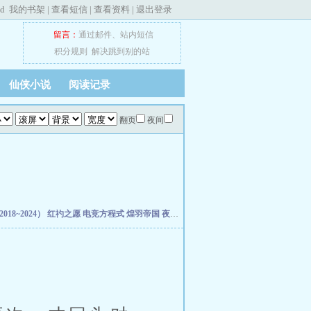
ed
我的书架
|
查看短信
|
查看资料
|
退出登录
留言：
通过邮件
、
站内短信
积分规则
解决跳到别的站
仙侠小说
阅读记录
翻页
夜间
18~2024）
红礿之愿
电竞方程式
煌羽帝国
夜班花店不打烊
驯服的狮子
霜成三日香