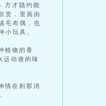
」方才隐约能
欣赏，里面由
绒毛布偶，也
种小玩具。
种植物的香
X运动後的味
神情在刹那消
，