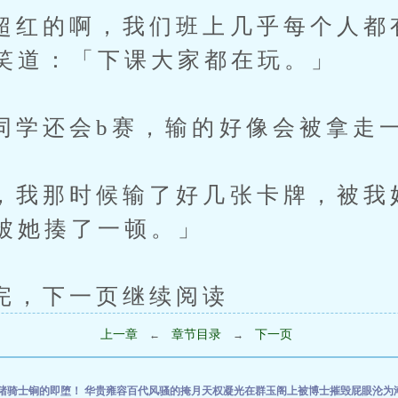
的啊，我们班上几乎每个人都
笑道：「下课大家都在玩。」
还会b赛，输的好像会被拿走一
那时候输了好几张卡牌，被我
被她揍了一顿。」
下一页继续阅读
上一章
章节目录
下一页
←
→
猪骑士锏的即堕！
华贵雍容百代风骚的掩月天权凝光在群玉阁上被博士摧毁屁眼沦为