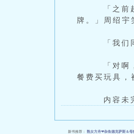
「之前超红
牌。」周绍宇
「我们同学
「对啊，我
餐费买玩具，
内容未完，
新书推荐：
熟女方舟❤杂鱼德克萨斯＆母