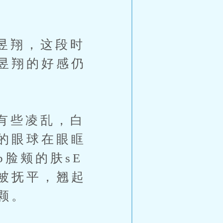
昱翔，这段时
昱翔的好感仍
有些凌乱，白
的眼球在眼眶
脸颊的肤sE
被抚平，翘起
颗。