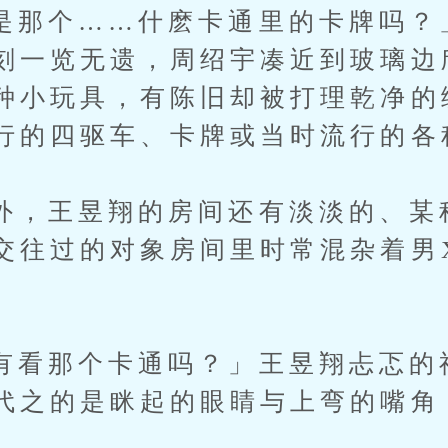
个……什麽卡通里的卡牌吗？
刻一览无遗，周绍宇凑近到玻璃边
种小玩具，有陈旧却被打理乾净的
行的四驱车、卡牌或当时流行的各
王昱翔的房间还有淡淡的、某
交往过的对象房间里时常混杂着男
那个卡通吗？」王昱翔忐忑的
代之的是眯起的眼睛与上弯的嘴角