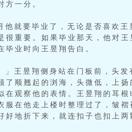
对方一分。
就要毕业了，无论是否喜欢王
是很重要。如果毕业那天，他对王
在毕业时向王昱翔告白。
王昱翔侧身站在门板前，头发
顺了顺翘起的浏海，头微低，上扬
似在观察他的表情。王昱翔的耳根b
衣服在他走上楼时整理过了，皱褶
好好地折下来，就连扣子也扣上两