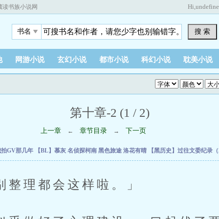
Hi,
undefin
藏读书族小说网
搜 索
书名
他
网游小说
玄幻小说
都市小说
科幻小说
耽美小说
第十章-2 (1 / 2)
上一章
章节目录
下一页
←
→
我拍GV那几年
【BL】慕灰
名侦探柯南 黑色旅途
洛花有晴
【黑历史】过往文委纪录（20
理都会这样啦。」