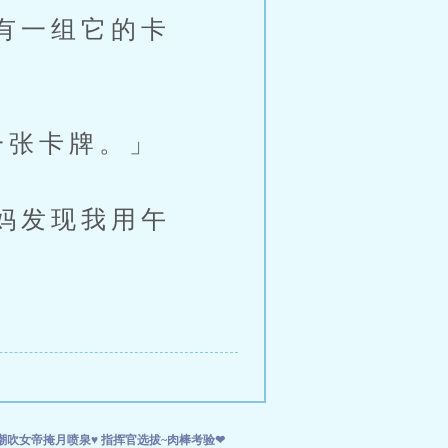
有一组它的卡
张卡牌。」
妈发现我用午
潮吹女帝掩月喷泉♥
指挥官选拔~肉棒考验❤