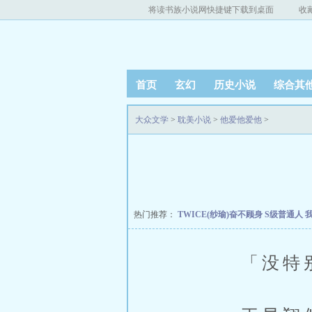
将读书族小说网快捷键下载到桌面
收
首页
玄幻
历史小说
综合其
大众文学
>
耽美小说
>
他爱他爱他
>
热门推荐：
TWICE(纱瑜)奋不顾身
S级普通人
「没特别整