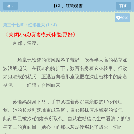
返回
【GL】红绸覆雪
首页
设置
第三十七章：红馆覆灭 (1 / 4)
关灯
《关闭小说畅读模式体验更好》
大
京郊，深夜。
中
小
一场毫无预警的疾风席卷了荒野，吹得半人高的枯草如
波浪般起伏。在夜sE的掩护下，数百名身着玄sE轻甲、行动
如鬼魅般的私兵，正迅速向着那座隐匿在深山密林中的豪奢
别院——「红馆」合围而来。
苏语嫣翻身下马，手中紧握着苏沉雪亲赐的JiNg钢短
剑。她的长发利落地束成马尾，眉心那抹原本娇弱的傲气，
此刻早已被冷y的肃杀所取代。自从在劫後余生中看清了萧彻
与齐王的真面目，她心中的那抹灰烬便燃起了毁灭一切的