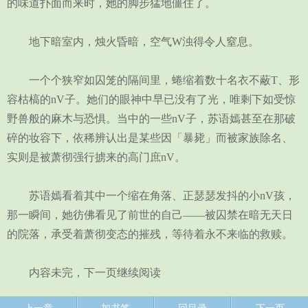
的味道扑面而来时，她的脚步猛地僵住了。
地下暗室内，烛火昏暗，空气W浊得令人窒息。
一个个狭窄如囚笼的隔间里，蜷缩着数十名衣不蔽T、形
容枯槁的nV子。她们的眼神中早已没有了光，唯剩下如受惊
野兽般的麻木与恐惧。当中的一些nV子，苏语嫣甚至在那破
碎的妆容下，依稀辨认出是某些因「暴毙」而被家族除名、
实则是被萧彻强行掳来的高门庶nV。
苏语嫣看着其中一个缩在角落、正瑟瑟发抖的小nV孩，
那一瞬间，她彷佛看见了前世的自己——被囚禁在暗无天日
的院落，承受着萧彻变态的摧残，等待着永不来临的救赎。
内容未完，下一页继续阅读