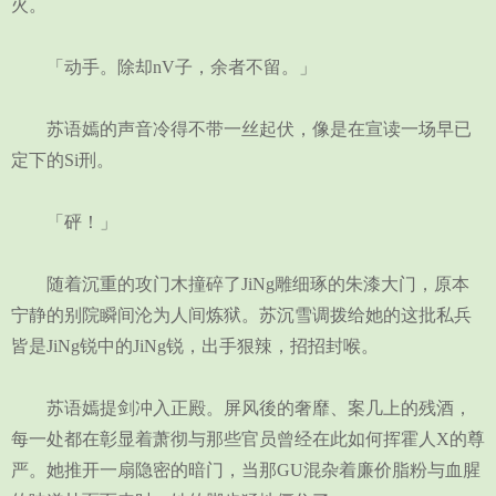
火。
「动手。除却nV子，余者不留。」
苏语嫣的声音冷得不带一丝起伏，像是在宣读一场早已
定下的Si刑。
「砰！」
随着沉重的攻门木撞碎了JiNg雕细琢的朱漆大门，原本
宁静的别院瞬间沦为人间炼狱。苏沉雪调拨给她的这批私兵
皆是JiNg锐中的JiNg锐，出手狠辣，招招封喉。
苏语嫣提剑冲入正殿。屏风後的奢靡、案几上的残酒，
每一处都在彰显着萧彻与那些官员曾经在此如何挥霍人X的尊
严。她推开一扇隐密的暗门，当那GU混杂着廉价脂粉与血腥