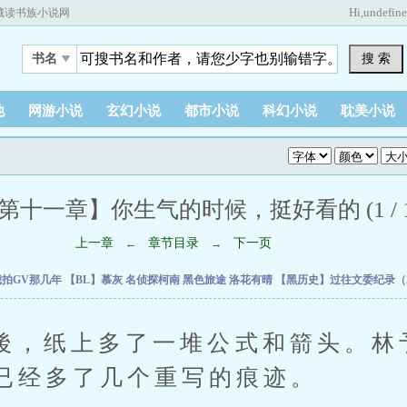
Hi,
undefin
藏读书族小说网
搜 索
书名
他
网游小说
玄幻小说
都市小说
科幻小说
耽美小说
第十一章】你生气的时候，挺好看的 (1 / 1
上一章
章节目录
下一页
←
→
我拍GV那几年
【BL】慕灰
名侦探柯南 黑色旅途
洛花有晴
【黑历史】过往文委纪录（20
纸上多了一堆公式和箭头。林
已经多了几个重写的痕迹。