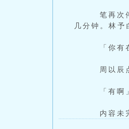
笔再次停住
几分钟。林予
「你有在
周以辰点
「有啊
内容未完，