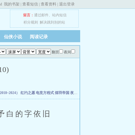
ed
我的书架
|
查看短信
|
查看资料
|
退出登录
留言：
通过邮件
、
站内短信
积分规则
解决跳到别的站
仙侠小说
阅读记录
翻页
夜间
0)
18~2024）
红礿之愿
电竞方程式
煌羽帝国
夜班花店不打烊
驯服的狮子
霜成三日香
予白的字依旧