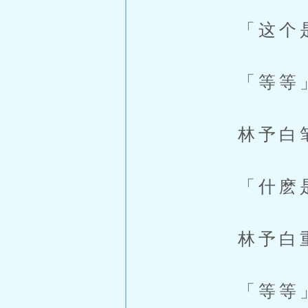
「这个是
「等等
林予白笔停
「什麽是
林予白重新
「等等