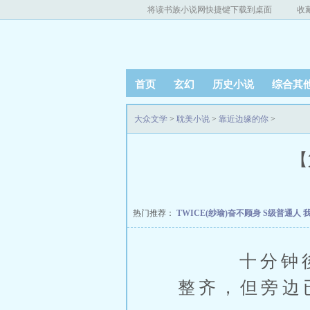
将读书族小说网快捷键下载到桌面
收
首页
玄幻
历史小说
综合其
大众文学
>
耽美小说
>
靠近边缘的你
>
【
热门推荐：
TWICE(纱瑜)奋不顾身
S级普通人
十分钟後，
整齐，但旁边