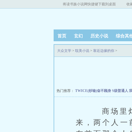
将读书族小说网快捷键下载到桌面
收
首页
玄幻
历史小说
综合其
大众文学
>
耽美小说
>
靠近边缘的你
>
热门推荐：
TWICE(纱瑜)奋不顾身
S级普通人
商场里灯光
来，两个人一