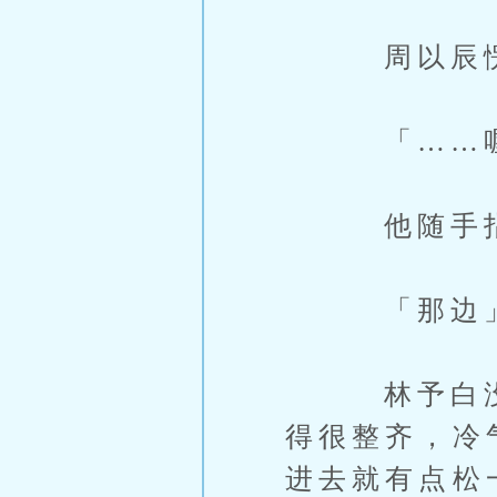
周以辰愣了
「……喔
他随手指
「那边
林予白没意
得很整齐，冷
进去就有点松