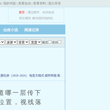
ed
我的书架
|
查看短信
|
查看资料
|
退出登录
留言：
通过邮件
、
站内短信
积分规则
解决跳到别的站
仙侠小说
阅读记录
翻页
夜间
纪录（2018~2024）
电竞方程式
煌羽帝国
夜班花店不打烊
驯服的狮子
霜成三日香
道哪一层传下
位置，视线落