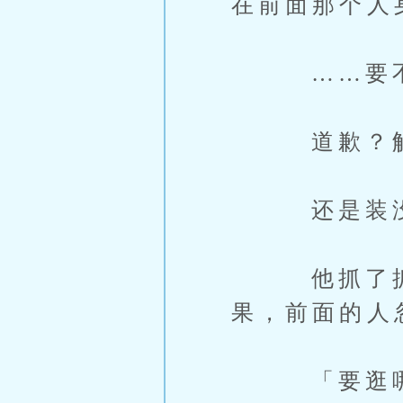
在前面那个人
……要不要
道歉？解
还是装没
他抓了抓後
果，前面的人
「要逛