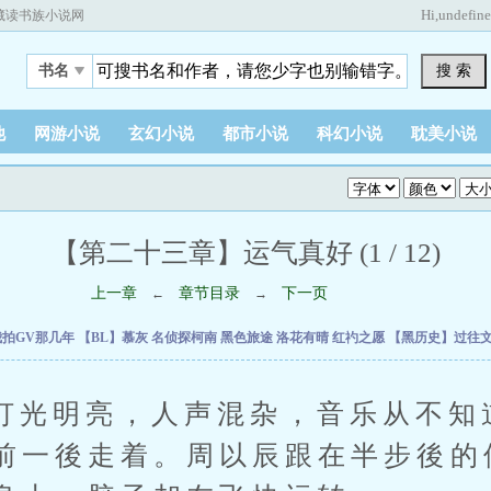
Hi,
undefin
藏读书族小说网
搜 索
书名
他
网游小说
玄幻小说
都市小说
科幻小说
耽美小说
【第二十三章】运气真好 (1 / 12)
上一章
章节目录
下一页
←
→
我拍GV那几年
【BL】慕灰
名侦探柯南 黑色旅途
洛花有晴
红礿之愿
【黑历史】过往文委
明亮，人声混杂，音乐从不知
前一後走着。周以辰跟在半步後的