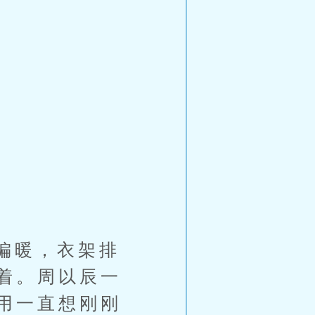
偏暖，衣架排
着。周以辰一
用一直想刚刚