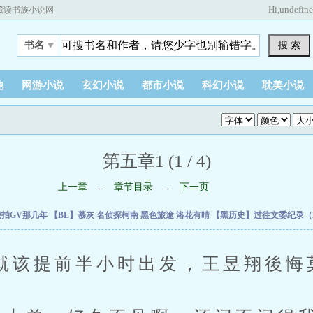
Hi,
undefin
藏读书族小说网
搜 索
书名
他
网游小说
玄幻小说
都市小说
科幻小说
耽美小说
第五章1 (1 / 4)
上一章
章节目录
下一页
←
→
我拍GV那几年
【BL】慕灰
名侦探柯南 黑色旅途
洛花有晴
【黑历史】过往文委纪录（20
提前半小时出发，王昱翔後悔