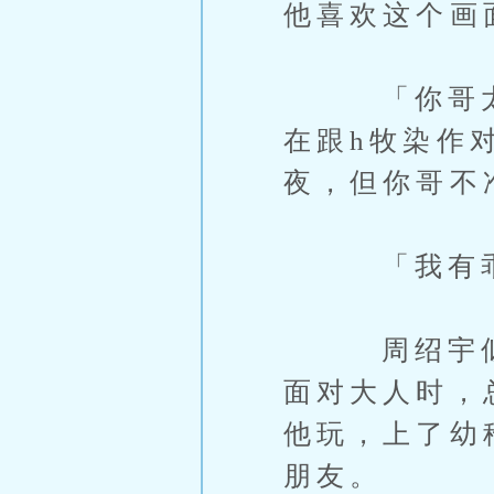
他喜欢这个画
「你哥太过
在跟h牧染作
夜，但你哥不
「我有乖
周绍宇似乎
面对大人时，
他玩，上了幼
朋友。