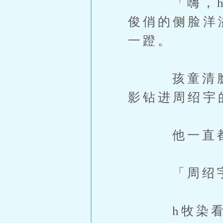
「嗨，h小
俊俏的侧脸洋
一蹬。
孩童清脆的
影钻进周绍宇
他一直都有
「周绍宇，
h牧染看起