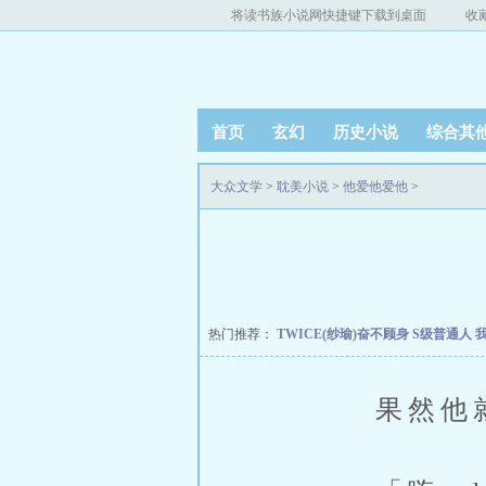
将读书族小说网快捷键下载到桌面
收
首页
玄幻
历史小说
综合其
大众文学
>
耽美小说
>
他爱他爱他
>
热门推荐：
TWICE(纱瑜)奋不顾身
S级普通人
果然他就该