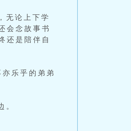
，无论上下学
还会念故事书
终还是陪伴自
亦乐乎的弟弟
边。