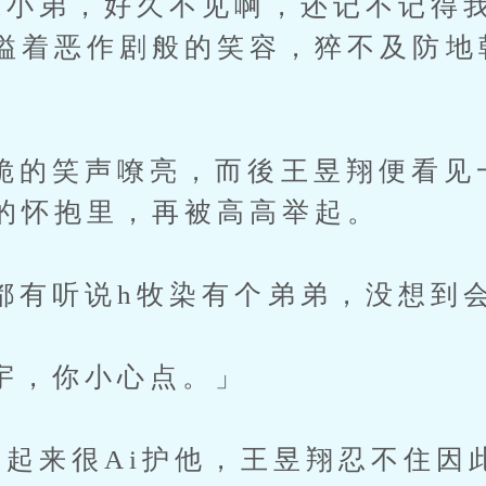
弟，好久不见啊，还记不记得我
溢着恶作剧般的笑容，猝不及防地
笑声嘹亮，而後王昱翔便看见
的怀抱里，再被高高举起。
听说h牧染有个弟弟，没想到会
你小心点。」
来很Ai护他，王昱翔忍不住因