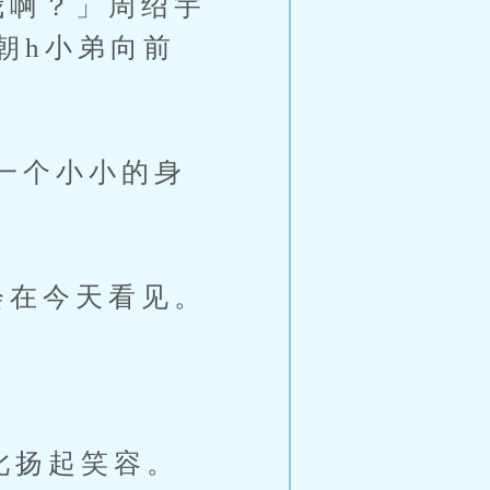
啊？」周绍宇
朝h小弟向前
一个小小的身
在今天看见。
此扬起笑容。