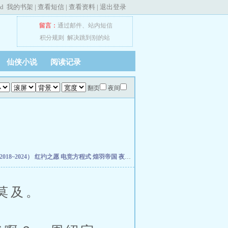
ed
我的书架
|
查看短信
|
查看资料
|
退出登录
留言：
通过邮件
、
站内短信
积分规则
解决跳到别的站
仙侠小说
阅读记录
翻页
夜间
18~2024）
红礿之愿
电竞方程式
煌羽帝国
夜班花店不打烊
驯服的狮子
霜成三日香
莫及。