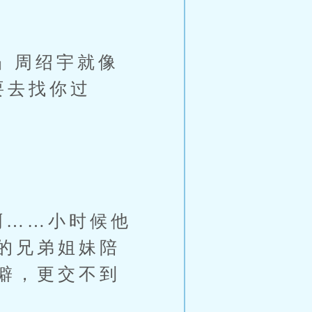
」周绍宇就像
要去找你过
……小时候他
的兄弟姐妹陪
僻，更交不到