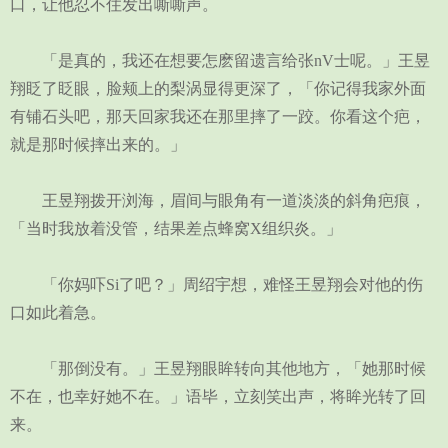
口，让他忍不住发出嘶嘶声。
「是真的，我还在想要怎麽留遗言给张nV士呢。」王昱
翔眨了眨眼，脸颊上的梨涡显得更深了，「你记得我家外面
有铺石头吧，那天回家我还在那里摔了一跤。你看这个疤，
就是那时候摔出来的。」
王昱翔拨开浏海，眉间与眼角有一道淡淡的斜角疤痕，
「当时我放着没管，结果差点蜂窝X组织炎。」
「你妈吓Si了吧？」周绍宇想，难怪王昱翔会对他的伤
口如此着急。
「那倒没有。」王昱翔眼眸转向其他地方，「她那时候
不在，也幸好她不在。」语毕，立刻笑出声，将眸光转了回
来。