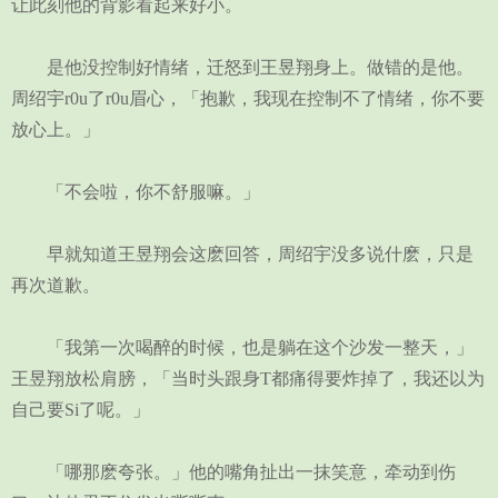
让此刻他的背影看起来好小。
是他没控制好情绪，迁怒到王昱翔身上。做错的是他。
周绍宇r0u了r0u眉心，「抱歉，我现在控制不了情绪，你不要
放心上。」
「不会啦，你不舒服嘛。」
早就知道王昱翔会这麽回答，周绍宇没多说什麽，只是
再次道歉。
「我第一次喝醉的时候，也是躺在这个沙发一整天，」
王昱翔放松肩膀，「当时头跟身T都痛得要炸掉了，我还以为
自己要Si了呢。」
「哪那麽夸张。」他的嘴角扯出一抹笑意，牵动到伤