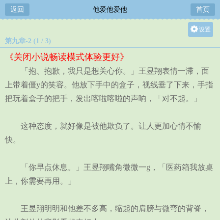
返回
他爱他爱他
首页
设置
第九章-2 (1 / 3)
关灯
《关闭小说畅读模式体验更好》
大
「抱、抱歉，我只是想关心你。」王昱翔表情一滞，面
中
上带着僵y的笑容。他放下手中的盒子，视线垂了下来，手指
小
把玩着盒子的把手，发出喀啦喀啦的声响，「对不起。」
这种态度，就好像是被他欺负了。让人更加心情不愉
快。
「你早点休息。」王昱翔嘴角微微一g，「医药箱我放桌
上，你需要再用。」
王昱翔明明和他差不多高，缩起的肩膀与微弯的背脊，