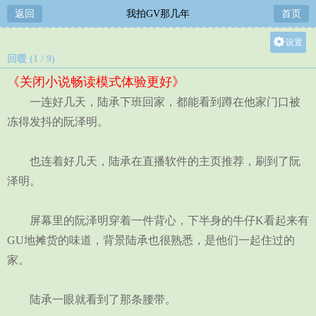
返回
我拍GV那几年
首页
设置
回暖 (1 / 9)
关灯
《关闭小说畅读模式体验更好》
大
一连好几天，陆承下班回家，都能看到蹲在他家门口被
中
冻得发抖的阮泽明。
小
也连着好几天，陆承在直播软件的主页推荐，刷到了阮
泽明。
屏幕里的阮泽明穿着一件背心，下半身的牛仔K看起来有
GU地摊货的味道，背景陆承也很熟悉，是他们一起住过的
家。
陆承一眼就看到了那条腰带。