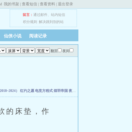
ed
我的书架
|
查看短信
|
查看资料
|
退出登录
留言：
通过邮件
、
站内短信
积分规则
解决跳到别的站
仙侠小说
阅读记录
翻页
夜间
18~2024）
红礿之愿
电竞方程式
煌羽帝国
夜班花店不打烊
驯服的狮子
霜成三日香
软的床垫，作