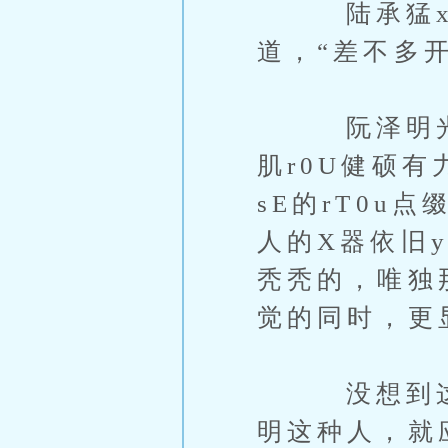
陆承猛x1
道，“差不多
阮泽明光着
肌r0U健硕
sE的rT0
人的X器依旧y
秃秃的，唯独
觉的同时，更
没想到这傻b
明这种人，就