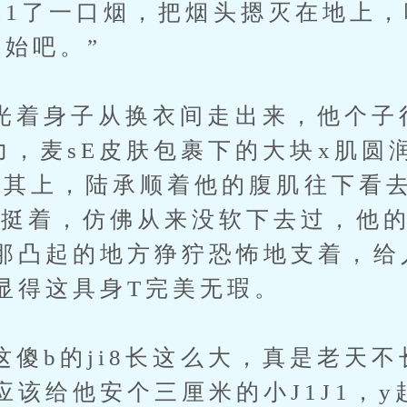
了一口烟，把烟头摁灭在地上，
开始吧。”
身子从换衣间走出来，他个子
有力，麦sE皮肤包裹下的大块x肌圆
u点缀其上，陆承顺着他的腹肌往下看
挺着，仿佛从来没软下去过，他的y
那凸起的地方狰狞恐怖地支着，给
显得这具身T完美无瑕。
的ji8长这么大，真是老天不
应该给他安个三厘米的小J1J1，