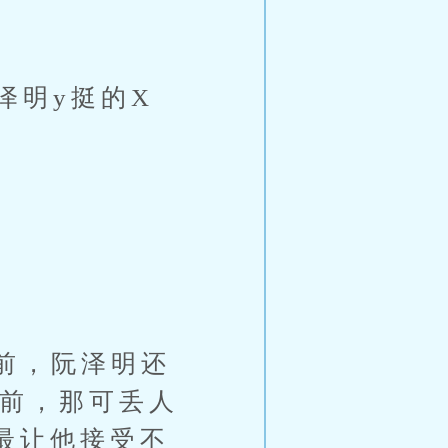
明y挺的X
前，阮泽明还
面前，那可丢人
最让他接受不