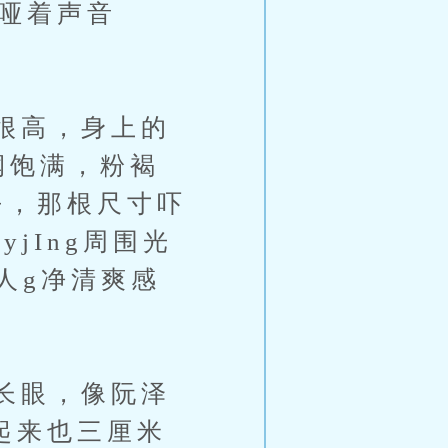
哑着声音
很高，身上的
润饱满，粉褐
去，那根尺寸吓
jIng周围光
人g净清爽感
长眼，像阮泽
y起来也三厘米