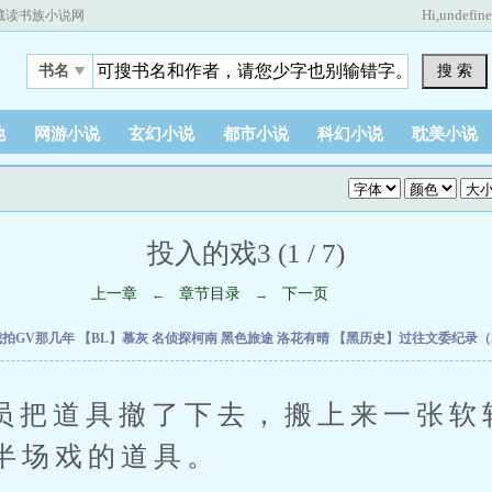
Hi,
undefin
藏读书族小说网
搜 索
书名
他
网游小说
玄幻小说
都市小说
科幻小说
耽美小说
投入的戏3 (1 / 7)
上一章
章节目录
下一页
←
→
我拍GV那几年
【BL】慕灰
名侦探柯南 黑色旅途
洛花有晴
【黑历史】过往文委纪录（20
道具撤了下去，搬上来一张软
半场戏的道具。