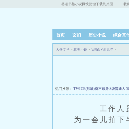
将读书族小说网快捷键下载到桌面
收
首页
玄幻
历史小说
综合其
大众文学
>
耽美小说
>
我拍GV那几年
>
热门推荐：
TWICE(纱瑜)奋不顾身
S级普通人
工作人员把
为一会儿拍下