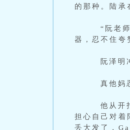
的那种。陆承
“阮老师今天
器，忍不住夸
阮泽明冲他
真他妈忍得
他从开拍到
担心自己对着
丢大发了，G