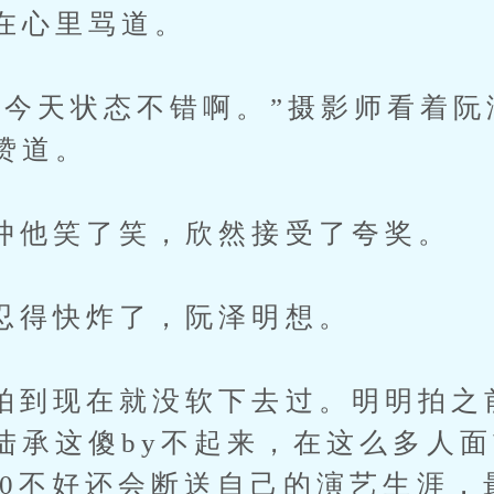
在心里骂道。
状态不错啊。”摄影师看着阮泽
赞道。
笑了笑，欣然接受了夸奖。
快炸了，阮泽明想。
现在就没软下去过。明明拍之
陆承这傻by不起来，在这么多人
a0不好还会断送自己的演艺生涯，