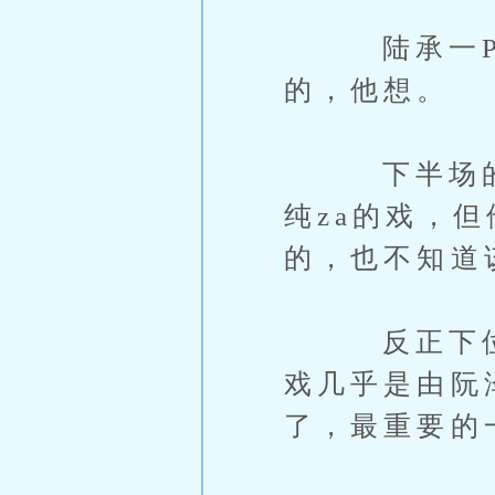
陆承一PG
的，他想。
下半场的c
纯za的戏，
的，也不知道
反正下位者
戏几乎是由阮
了，最重要的