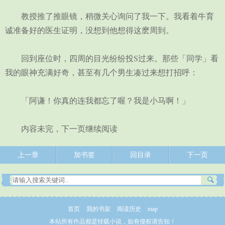
教授推了推眼镜，稍微关心询问了我一下。我看着牛育
诚准备好的医生证明，没想到他想得这麽周到。
回到座位时，四周的目光纷纷投S过来。那些「同学」看
我的眼神充满好奇，甚至有几个男生凑过来想打招呼：
「阿谦！你真的连我都忘了喔？我是小马啊！」
内容未完，下一页继续阅读
上一章
加书签
回目录
下一页
首页
我的书架
阅读历史
map
本站所有作品都是转载小说，如有侵权请告知！