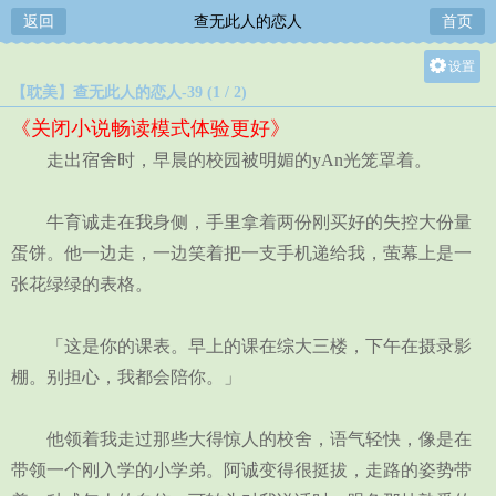
返回
查无此人的恋人
首页
设置
【耽美】查无此人的恋人-39 (1 / 2)
关灯
《关闭小说畅读模式体验更好》
大
走出宿舍时，早晨的校园被明媚的yAn光笼罩着。
中
小
牛育诚走在我身侧，手里拿着两份刚买好的失控大份量
蛋饼。他一边走，一边笑着把一支手机递给我，萤幕上是一
张花绿绿的表格。
「这是你的课表。早上的课在综大三楼，下午在摄录影
棚。别担心，我都会陪你。」
他领着我走过那些大得惊人的校舍，语气轻快，像是在
带领一个刚入学的小学弟。阿诚变得很挺拔，走路的姿势带