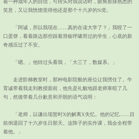
着一种成年人的自信，可转头对我说话时，眼角那抹熟悉的
笑意，又让我恍惚觉得他还是那个十六岁的Si党。
「阿诚，所以我现在……真的在读大学了？」我咬了一
口蛋饼，看着路边那些踩着滑板呼啸而过的学生，心底的新
奇感压过了不安。
「嗯。」他转过头看我，「大三了，数媒系。」
走进阶梯教室时，那种电影院般的座位让我愣住了。牛
育诚带着我走到教授面前，他先是礼貌地跟老师寒暄了几
句，然後带着几分歉意和开朗的语气说明：
「老师，以谦出现暂时X的解离X失忆。他的记忆……目
前倒退回了十六岁生日那天。这阵子的实作课，我会全程带
着他。」