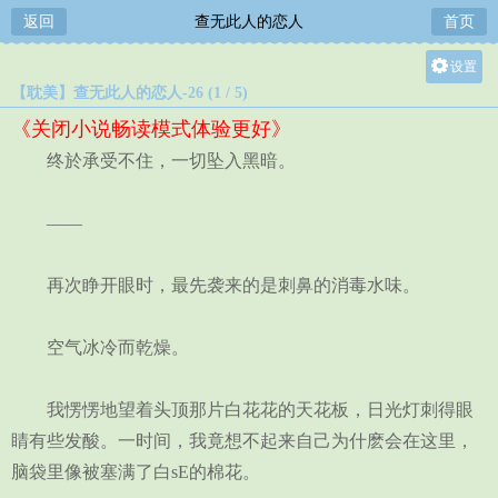
返回
查无此人的恋人
首页
设置
【耽美】查无此人的恋人-26 (1 / 5)
关灯
《关闭小说畅读模式体验更好》
大
终於承受不住，一切坠入黑暗。
中
小
——
再次睁开眼时，最先袭来的是刺鼻的消毒水味。
空气冰冷而乾燥。
我愣愣地望着头顶那片白花花的天花板，日光灯刺得眼
睛有些发酸。一时间，我竟想不起来自己为什麽会在这里，
脑袋里像被塞满了白sE的棉花。