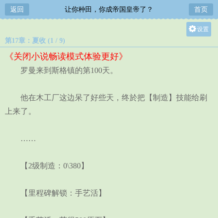
返回
让你种田，你成帝国皇帝了？
首页
设置
第17章：夏收 (1 / 9)
关灯
《关闭小说畅读模式体验更好》
大
罗曼来到斯格镇的第100天。
中
小
他在木工厂这边呆了好些天，终於把【制造】技能给刷
上来了。
……
【2级制造：0\380】
【里程碑解锁：手艺活】