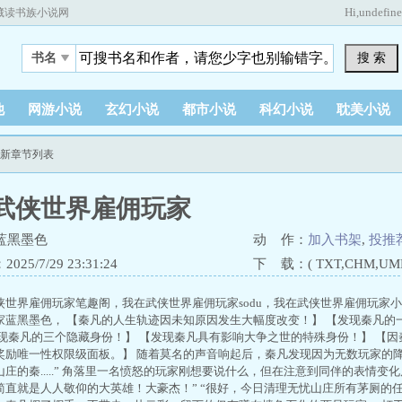
Hi,
undefin
藏读书族小说网
搜 索
书名
他
网游小说
玄幻小说
都市小说
科幻小说
耽美小说
最新章节列表
武侠世界雇佣玩家
蓝黑墨色
动 作：
加入书架
,
投推
25/7/29 23:31:24
下 载：( TXT,CHM,UMD,
侠世界雇佣玩家笔趣阁，我在武侠世界雇佣玩家sodu，我在武侠世界雇佣玩家
家蓝黑墨色， 【秦凡的人生轨迹因未知原因发生大幅度改变！】 【发现秦凡的
发现秦凡的三个隐藏身份！】 【发现秦凡具有影响大争之世的特殊身份！】 【
奖励唯一性权限级面板。】 随着莫名的声音响起后，秦凡发现因为无数玩家的降
庄的秦.....” 角落里一名愤怒的玩家刚想要说什么，但在注意到同伴的表情变
直就是人人敬仰的大英雄！大豪杰！” “很好，今日清理无忧山庄所有茅厕的任务