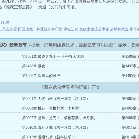
，秦凡挥了挥手，不带走一片云彩，留下的仅有蹲在墙角石化的两只玩家。 打工
品《唯我正邪之路》，欢迎书友们前来阅读。
11:30）
，又在乱看
田园蜜宠：神医撩汉种田忙
疯狂进化
文娱之顶流艺术家
超级神武道
那个
玩家》最新章节
（提示：已启用缓存技术，最新章节可能会延时显示，登
第1501章 破道之九十一·千手皎天汰炮
第1500章
第1498章 暴食
第1497章
第1496章 逞威风的段浪
第1495章
《我在武侠世界雇佣玩家》正文
第0001章 无忧山庄（求推荐票，求月票）
第0002
第0004章 桃花（求推荐票，求月票）
第0005
）
第0007章 是风！是刀！（求推荐票，求月票）
第0008
）
第0010章 混乱之域（求推荐票，求月票）
第0011
第0013章 嘎嘎乱杀（新年快乐！）
第0014