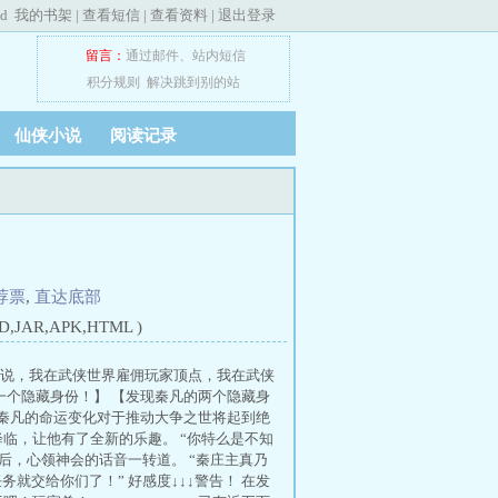
ed
我的书架
|
查看短信
|
查看资料
|
退出登录
留言：
通过邮件
、
站内短信
积分规则
解决跳到别的站
仙侠小说
阅读记录
荐票
,
直达底部
JAR,APK,HTML )
小说，我在武侠世界雇佣玩家顶点，我在武侠
一个隐藏身份！】 【发现秦凡的两个隐藏身
因秦凡的命运变化对于推动大争之世将起到绝
临，让他有了全新的乐趣。 “你特么是不知
化后，心领神会的话音一转道。 “秦庄主真乃
就交给你们了！” 好感度↓↓↓警告！ 在发