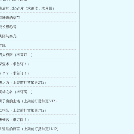
章 最后的记忆碎片（求追读，求月票）
章 有味道的章节
 成长级称号
 风陌与秦凡
 红线
章 四大权限（求首订！）
章 探查术（求首订！）
章 ？？？（求首订！）
 鸭之力（上架前打赏加更2/12）
章 英雄之名（求订阅！）
章 饼子魔的主场（上架前打赏加更6/12）
 二狗队（上架前打赏加更7/12）
章 朱雀宫（求订阅！）
章 讲道理的薛言（上架前打赏加更11/12）