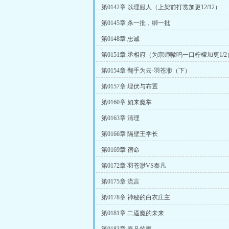
第0142章 以理服人（上架前打赏加更12/12）
第0145章 杀一批，绑一批
第0148章 忠诚
第0151章 丞相府（为宗师嗷呜一口柠檬加更1/2
第0154章 翻手为云·羽苍渺（下）
第0157章 埋伏与布置
第0160章 如来魔掌
第0163章 清理
第0166章 隔壁王学长
第0169章 宿命
第0172章 羽苍渺VS秦凡
第0175章 流言
第0178章 神秘的白衣庄主
第0181章 二逼魔的未来