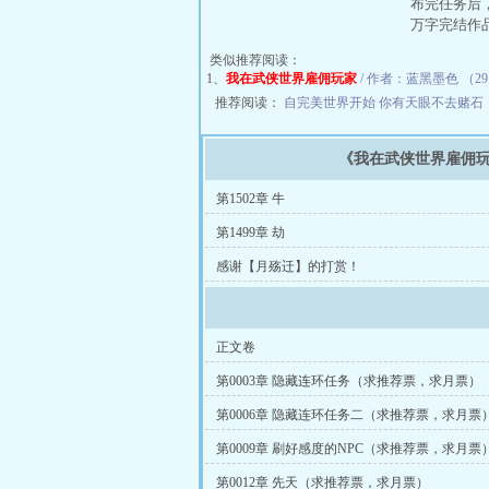
布完任务后
万字完结作
类似推荐阅读：
1、
我在武侠世界雇佣玩家
/ 作者：蓝黑墨色 （29 
推荐阅读：
自完美世界开始
你有天眼不去赌石
《我在武侠世界雇佣
第1502章 牛
第1499章 劫
感谢【月殇迁】的打赏！
正文卷
第0003章 隐藏连环任务（求推荐票，求月票）
第0006章 隐藏连环任务二（求推荐票，求月票
第0009章 刷好感度的NPC（求推荐票，求月票
第0012章 先天（求推荐票，求月票）