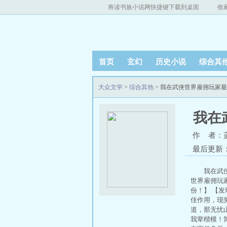
将读书族小说网快捷键下载到桌面
收
首页
玄幻
历史小说
综合其
大众文学
>
综合其他
> 我在武侠世界雇佣玩家
我在
作 者：
最后更新：20
我在武
世界雇佣玩
份！】 【
佳作用，现
道，那无忧山
我辈楷模！简