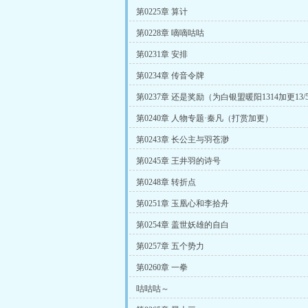
第0225章 算计
第0228章 嘀嘀咕咕
第0231章 安排
第0234章 传音令牌
第0237章 还是奖励（为白银盟暖阳1314加更13/
第0240章 人物专题·秦凡（打赏加更）
第0243章 长公主与羽苍渺
第0245章 王井羽的诗号
第0248章 转折点
第0251章 玉凰心和李拾舟
第0254章 盖世妖雄的自白
第0257章 五个势力
第0260章 一拳
咕咕咕～