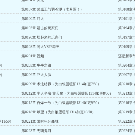
第0184章 师兄
第0185
第0187章 武威王与羽苍渺（求月票！）
第0188
第0190章 胖大
第0191
）
第0193章 进击的玩家们
第0194
第0196章 燥起来的玩家们
第0197
第0198章 阿大VS巨猿王
第0199
1/50）
第0201章 视频
还是新章
0）
第0203章 牛牛之路
第0204章
0）
第0206章 巨大人脸
第0207章
第0209章 术法结界（为白银盟暖阳1314加更7/50）
第0210章
第0212章 半人半魔·黄天鬼（为白银盟暖阳1314加更8/50）
第0213章
第0215章 自爆一号（为白银盟暖阳1314加更9/50）
第0216章
第0218章 希望（为白银盟暖阳1314加更10/50）
第0219
1/50）
第0221章 限时积分商城
第0222章
第0223章 无璃鬼河
第0224章