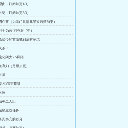
 理由（订阅加更1/3）
 破绽（订阅加更3/3）
章 四件事（为掌门此情此景皆若梦加更）
章 翻手为云·羽苍渺（中）
章 论如今的玄阳域到底有多坑
 伏杀！
 魔化阿大VS风陌
章 血寡妇（月票加更）
 破局
 秦凡VS羽苍渺
 玩家
 痴牛二人组
章 域级主线任务
章 杀死秦凡的积分