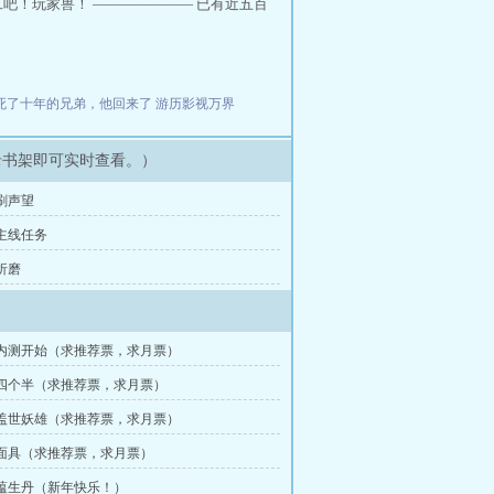
吧！玩家兽！ ——————— 已有近五百
死了十年的兄弟，他回来了
游历影视万界
录书架即可实时查看。）
 刷声望
 主线任务
 折磨
章 内测开始（求推荐票，求月票）
章 四个半（求推荐票，求月票）
章 盖世妖雄（求推荐票，求月票）
章 面具（求推荐票，求月票）
章 蕴生丹（新年快乐！）