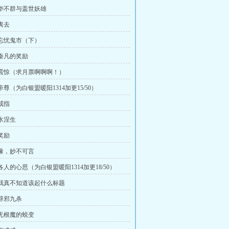
章 华不群与盖世妖雄
 离去
章 忘忧鬼市（下）
 秦凡的奖励
章 震惊（求月票啊啊啊！）
 帝尊（为白银盟暖阳1314加更15/50）
 戒指
 水涅生
 奖励
章 缘，妙不可言
 各人的心思（为白银盟暖阳1314加更18/50）
章 我真不知道该起什么标题
 辟邪九杀
章 无根魔的蜕变