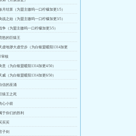
章 师弟（月票加更）
章 每月结算（为盟主嗷呜一口柠檬加更1/5）
章 决战之始（为盟主嗷呜一口柠檬加更3/5）
章 战争（为盟主嗷呜一口柠檬加更5/5）
章 愤怒的巨猿王
章 天虚地渺大虚空步（为白银盟暖阳1314加更
节审核
 决意（为白银盟暖阳1314加更4/50）
 天威（为白银盟暖阳1314加更6/50）
 自信的巫涌
 巨猿王之死
 伤心小箭
章 属于你们的胜利
 买买买
 君子剑