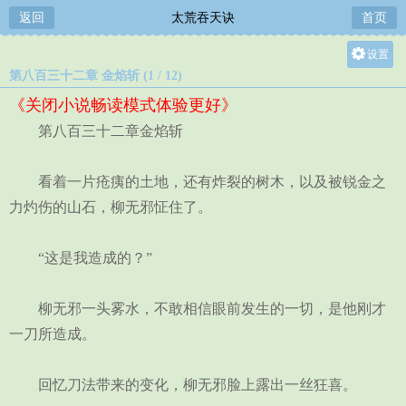
返回
太荒吞天诀
首页
设置
第八百三十二章 金焰斩 (1 / 12)
关灯
《关闭小说畅读模式体验更好》
大
第八百三十二章金焰斩
中
小
看着一片疮痍的土地，还有炸裂的树木，以及被锐金之
力灼伤的山石，柳无邪怔住了。
“这是我造成的？”
柳无邪一头雾水，不敢相信眼前发生的一切，是他刚才
一刀所造成。
回忆刀法带来的变化，柳无邪脸上露出一丝狂喜。