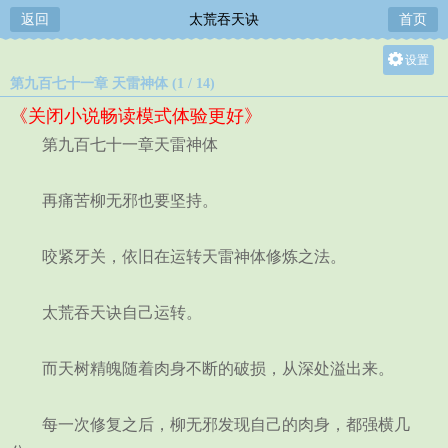
返回
太荒吞天诀
首页
设置
第九百七十一章 天雷神体 (1 / 14)
关灯
《关闭小说畅读模式体验更好》
大
第九百七十一章天雷神体
中
小
再痛苦柳无邪也要坚持。
咬紧牙关，依旧在运转天雷神体修炼之法。
太荒吞天诀自己运转。
而天树精魄随着肉身不断的破损，从深处溢出来。
每一次修复之后，柳无邪发现自己的肉身，都强横几