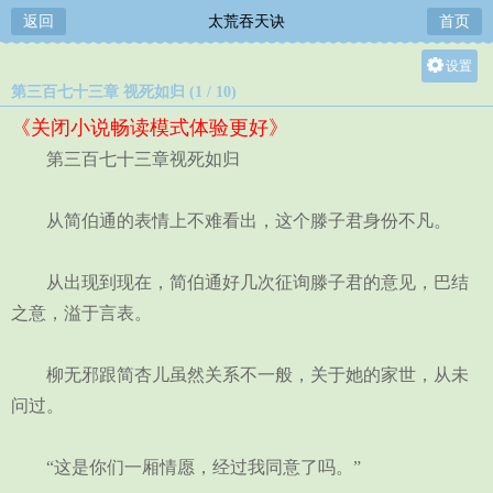
返回
太荒吞天诀
首页
设置
第三百七十三章 视死如归 (1 / 10)
关灯
《关闭小说畅读模式体验更好》
大
第三百七十三章视死如归
中
小
从简伯通的表情上不难看出，这个滕子君身份不凡。
从出现到现在，简伯通好几次征询滕子君的意见，巴结
之意，溢于言表。
柳无邪跟简杏儿虽然关系不一般，关于她的家世，从未
问过。
“这是你们一厢情愿，经过我同意了吗。”