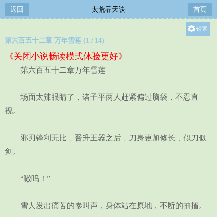
返回
太荒吞天诀
首页
设置
第六百五十二章 万年雪莲 (1 / 14)
关灯
《关闭小说畅读模式体验更好》
大
第六百五十二章万年雪莲
中
小
场面太辣眼睛了，诸子平两人赶紧偏过脑袋，不忍直
视。
邪刃锋利无比，晋升王器之后，刀身更加修长，似刀似
剑。
“嗷呜！”
雪人发出痛苦的惨叫声，身体站在原地，不断的抽搐。