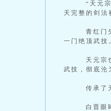
“天元宗为
天完整的剑法
青红门失去
一门绝顶武技
天元宗也是
武技，彻底沦
传承了无数
白晋眼眸之