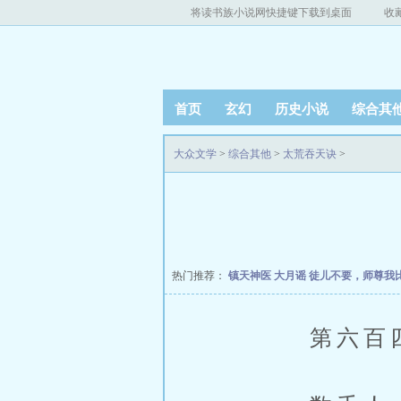
将读书族小说网快捷键下载到桌面
收
首页
玄幻
历史小说
综合其
大众文学
>
综合其他
>
太荒吞天诀
>
热门推荐：
镇天神医
大月谣
徒儿不要，师尊我
第六百四十