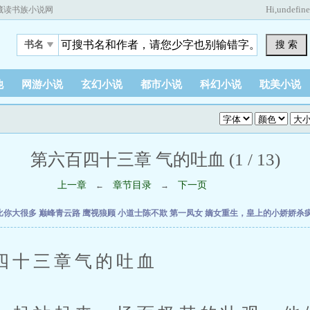
Hi,
undefin
藏读书族小说网
搜 索
书名
他
网游小说
玄幻小说
都市小说
科幻小说
耽美小说
第六百四十三章 气的吐血 (1 / 13)
上一章
章节目录
下一页
←
→
比你大很多
巅峰青云路
鹰视狼顾
小道士陈不欺
第一凤女
嫡女重生，皇上的小娇娇杀
三章气的吐血