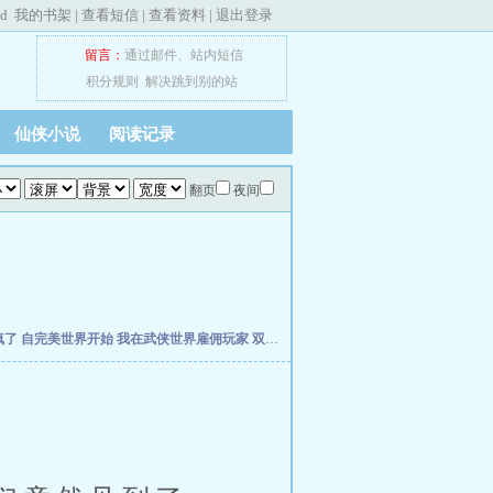
ed
我的书架
|
查看短信
|
查看资料
|
退出登录
留言：
通过邮件
、
站内短信
积分规则
解决跳到别的站
仙侠小说
阅读记录
翻页
夜间
疯了
自完美世界开始
我在武侠世界雇佣玩家
双穿，从当个倒爷开始
年方八岁，被仓