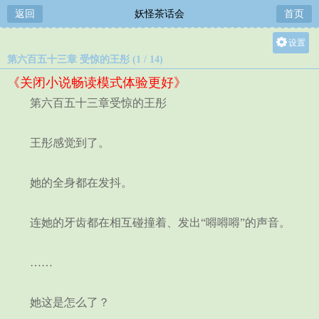
返回
妖怪茶话会
首页
设置
第六百五十三章 受惊的王彤 (1 / 14)
关灯
《关闭小说畅读模式体验更好》
大
第六百五十三章受惊的王彤
中
小
王彤感觉到了。
她的全身都在发抖。
连她的牙齿都在相互碰撞着、发出“嘚嘚嘚”的声音。
……
她这是怎么了？