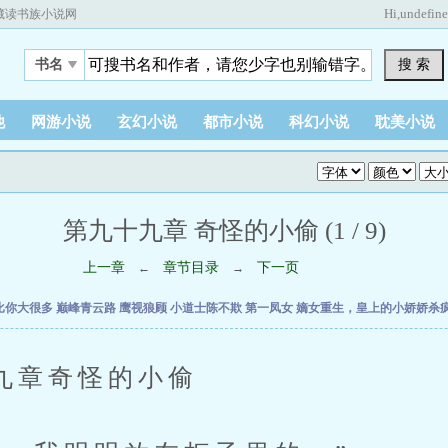
Hi,
undefin
藏读书族小说网
搜 索
书名
他
网游小说
玄幻小说
都市小说
科幻小说
耽美小说
第九十九章 奇怪的小偷 (1 / 9)
上一章
章节目录
下一页
←
→
比你大很多
巅峰青云路
鹰视狼顾
小道士陈不欺
第一凤女
嫡女重生，皇上的小娇娇杀
章奇怪的小偷