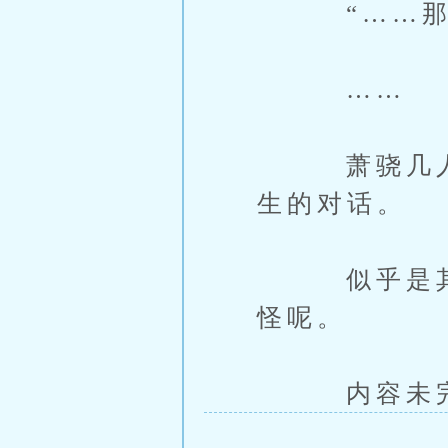
“……那难
……
萧骁几人去
生的对话。
似乎是其中
怪呢。
内容未完，