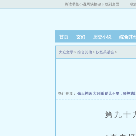
将读书族小说网快捷键下载到桌面
收
首页
玄幻
历史小说
综合其
大众文学
>
综合其他
>
妖怪茶话会
>
热门推荐：
镇天神医
大月谣
徒儿不要，师尊我
第九十九