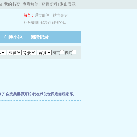
ed
我的书架
|
查看短信
|
查看资料
|
退出登录
留言：
通过邮件
、
站内短信
积分规则
解决跳到别的站
仙侠小说
阅读记录
翻页
夜间
疯了
自完美世界开始
我在武侠世界雇佣玩家
双穿，从当个倒爷开始
年方八岁，被仓