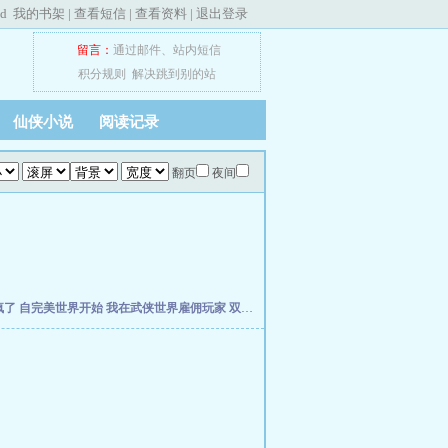
ed
我的书架
|
查看短信
|
查看资料
|
退出登录
留言：
通过邮件
、
站内短信
积分规则
解决跳到别的站
仙侠小说
阅读记录
翻页
夜间
疯了
自完美世界开始
我在武侠世界雇佣玩家
双穿，从当个倒爷开始
年方八岁，被仓