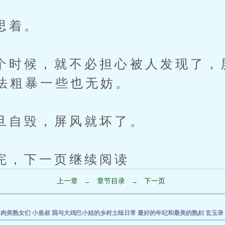
着。
候，就不必担心被人发现了，
法粗暴一些也无妨。
毁，屏风就坏了。
下一页继续阅读
上一章
章节目录
下一页
←
→
筋肉美熟女们
小皇叔
我与大鸡巴小姑的乡村土味日常
最好的年纪和最美的熟妇
玄玉录