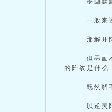
墨画默默
一般来说，
那解开阵法
但墨画不知
的阵纹是什么
既然解不开
以逆灵阵，