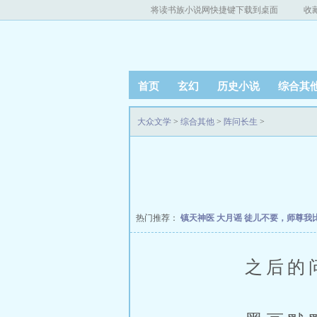
将读书族小说网快捷键下载到桌面
收
首页
玄幻
历史小说
综合其
大众文学
>
综合其他
>
阵问长生
>
热门推荐：
镇天神医
大月谣
徒儿不要，师尊我
之后的问题