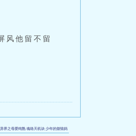
屏风他留不留
异界之母爱纯熟
魂络天机诀
少年的烦恼妈