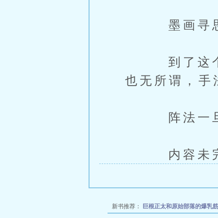
墨画寻思
到了这个时
也无所谓，手
阵法一旦自
内容未完，
新书推荐：
巨根正太和原始部落的爆乳