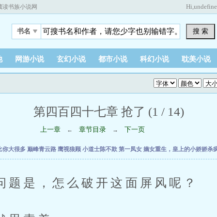
Hi,
undefin
藏读书族小说网
搜 索
书名
他
网游小说
玄幻小说
都市小说
科幻小说
耽美小说
第四百四十七章 抢了 (1 / 14)
上一章
章节目录
下一页
←
→
比你大很多
巅峰青云路
鹰视狼顾
小道士陈不欺
第一凤女
嫡女重生，皇上的小娇娇杀
是，怎么破开这面屏风呢？