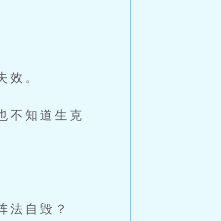
失效。
也不知道生克
阵法自毁？