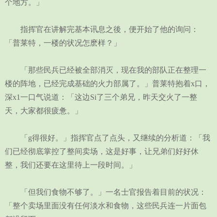
个地方。」
指挥官在讲解完基本讯息之後，便开始了他的询问：
「普莱特，一楼的状况怎麽样？」
「那些民兵已经被全部消灭，现在我的部队正在整理一
楼的阵地，已经完成基础的火力部属了。」普莱特抱着x口，
深x1一口气说道：「这边Si了三个弟兄，昨天交火了一整
天，大家都很疲惫。」
「g得很好。」指挥官点了点头，又继续的分析道：「我
们已经彻底掌控了整间卖场，这是好事，让兄弟们好好休
整，我们还要在这里待上一段时间。」
「但我们食物不够了。」一名士官报告着目前的状况：
「整个卖场里面没有任何淡水和食物，这些民兵连一片面包