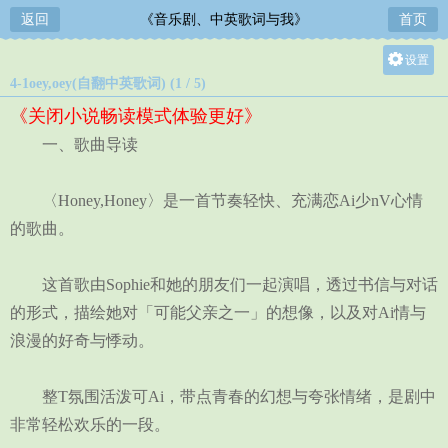
返回
《音乐剧、中英歌词与我》
首页
设置
4-1oey,oey(自翻中英歌词) (1 / 5)
关灯
《关闭小说畅读模式体验更好》
大
一、歌曲导读
中
小
〈Honey,Honey〉是一首节奏轻快、充满恋Ai少nV心情
的歌曲。
这首歌由Sophie和她的朋友们一起演唱，透过书信与对话
的形式，描绘她对「可能父亲之一」的想像，以及对Ai情与
浪漫的好奇与悸动。
整T氛围活泼可Ai，带点青春的幻想与夸张情绪，是剧中
非常轻松欢乐的一段。