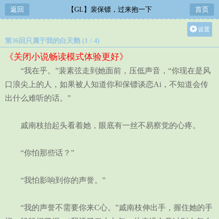
返回
【GL】裴保镖，过来抱一下
首页
设置
第36回只属于我的白天鹅 (1 / 4)
关灯
《关闭小说畅读模式体验更好》
大
“我在乎。”裴素弦走到她面前，压低声音，“你现在是风
中
口浪尖上的人，如果被人知道你和保镖谈恋Ai，不知道会传
小
出什么难听的话。”
戚南枝抬起头看着她，眼底有一丝不易察觉的心疼。
“你怕那些话？”
“我怕影响到你的声誉。”
“我的声誉不需要你来C心。”戚南枝伸出手，握住她的手