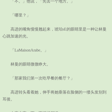
「不。」他说，「先去一个地方。」
「哪里？」
高进的嘴角慢慢翘起来，琥珀sE的眼睛里是一种让林曼
心跳加速的光。
「LaMaisonArabe。」
林曼的眼睛微微睁大。
「那家我们第一次吃早餐的餐厅？」
高进转头看着她，伸手将她垂落在脸侧的一缕头发别到
耳後。