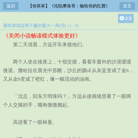
返回
【你坏坏】《沦陷摩洛哥：输给你的红唇》
首页
设置
最终章我这辈子赢的最大一局(完) (1 / 8)
关灯
《关闭小说畅读模式体验更好》
大
第二天清晨，方远开车来接他们。
中
小
两个人坐在後座上，十指交握，看着车窗外的沙漠缓缓
後退。撒哈拉在晨光中苏醒，沙丘的颜sE从灰蓝变成了金h，
又从金h变成了橙红，像一幅流动的油画。
「沈总，回东方明珠吗？」方远从後视镜里看了一眼两
个人交握的手，嘴角微微翘起。
高进看了一眼林曼。