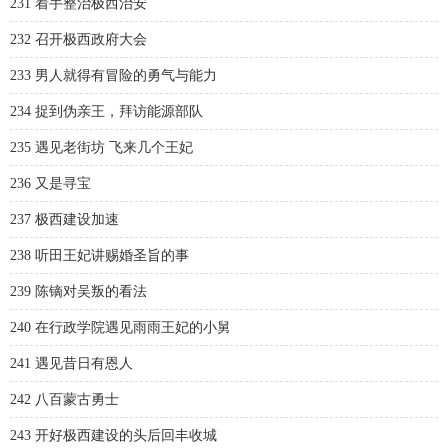
231 着手整治极西治安
232 召开极西政府大会
233 男人就得有冒险的勇气与能力
234 捉到伪亲王，拜访能源部队
235 遇见老街坊 飞来几个王妃
236 又是寻宝
237 极西建设加速
238 听田王妃讲赐婚圣旨的事
239 陈镝对吴叛的看法
240 在行政学院遇见雨雨王妃的小舅
241 遇见昔日有恩人
242 八百蒙古勇士
243 开好极西建设的头后回丰收城