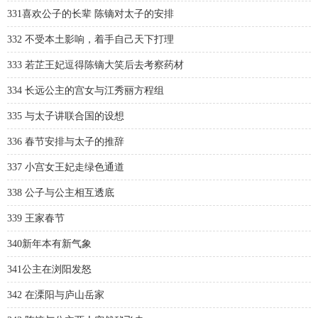
331喜欢公子的长辈 陈镝对太子的安排
332 不受本土影响，着手自己天下打理
333 若芷王妃逗得陈镝大笑后去考察药材
334 长远公主的宫女与江秀丽方程组
335 与太子讲联合国的设想
336 春节安排与太子的推辞
337 小宫女王妃走绿色通道
338 公子与公主相互透底
339 王家春节
340新年本有新气象
341公主在浏阳发怒
342 在溧阳与庐山岳家