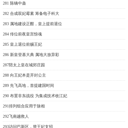
281 陈镝中蛊
282 合成双妃霉素 筹备电子科大
283 属地建设正酣，皇上提前退位
284 传位前夜皇宫惊魂
285 皇上退位前赐王妃
286 新皇登基大典 属地大放异彩
287陪太上皇在城郊庄园
288 向王妃本是开封公主
289 先飞高地，首提建国时间
290 布置非东战役 为集成技术收江妃
291排列组合应用于脉相
292飞南越救人
293访问巴新区，替王妃支招