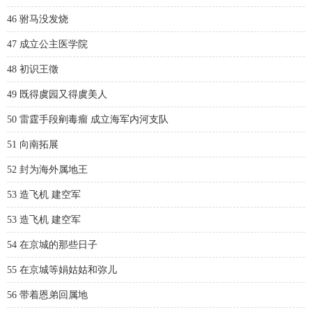
46 驸马没发烧
47 成立公主医学院
48 初识王徵
49 既得虞园又得虞美人
50 雷霆手段剜毒瘤 成立海军内河支队
51 向南拓展
52 封为海外属地王
53 造飞机 建空军
53 造飞机 建空军
54 在京城的那些日子
55 在京城等娟姑姑和弥儿
56 带着恩弟回属地