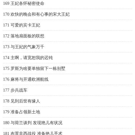
169 王妃各怀秘密使命
170 欢快的晚会和有心事的宋大王妃
171 可爱的宾卡王妃
172 落地扇面板的联想
173 与王妃的气象万千
174 主啊，请宽恕我的迟钝
175 罗斯为啥要单独留下一栋别墅
176 麻将与开通欧洲航线
177 步兵战车
178 见到后世有缘人
179 准备占领新土地
180 与荷兰谈判 发现艳儿有状况
181 布置非西战役 准备艳儿手术