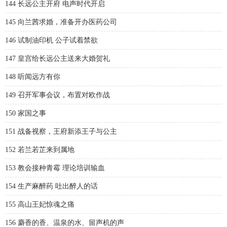
144 长远公主开府 电声时代开启
145 向兰茜求婚，准备开办医药公司
146 试制油印机 公子试着禁欲
147 皇宫给长远公主送来大婚贺礼
148 听闻远方有你
149 召开军事会议，布置对欧作战
150 家国之事
151 战备视察，王府新添王子与公主
152 若兰若芷来到属地
153 教会接种青霉 理论培训输血
154 生产麻醉药 吐出醉人的话
155 高山王妃惊魂之痛
156 麝香的香、温泉的水、留声机的声