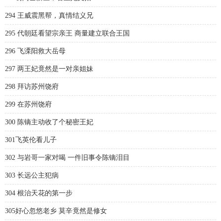
294 王威震黑帮，真情结义兄
295 代朝廷看望宗亲王 商量建立联合王国
296 飞溧阳救大岳母
297 两王妃竟然是一对亲姐妹
298 拜访苏州饶府
299 在苏州饶府
300 陈镝主动收了个秘密王妃
301飞英伦看儿子
302 与岩哥一家对喝 一件旧事令陈镝泪目
303 长远公主犯病
304 根治天花的第一步
305好心忽悠老乡 莫辛竟然是修女