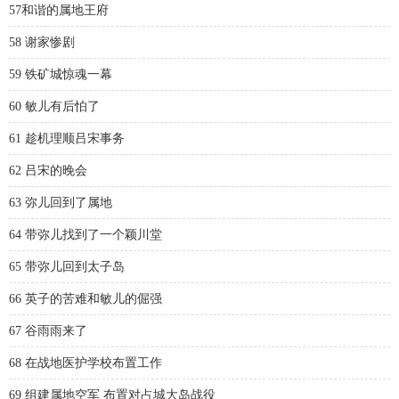
57和谐的属地王府
58 谢家惨剧
59 铁矿城惊魂一幕
60 敏儿有后怕了
61 趁机理顺吕宋事务
62 吕宋的晚会
63 弥儿回到了属地
64 带弥儿找到了一个颖川堂
65 带弥儿回到太子岛
66 英子的苦难和敏儿的倔强
67 谷雨雨来了
68 在战地医护学校布置工作
69 组建属地空军 布置对占城大岛战役