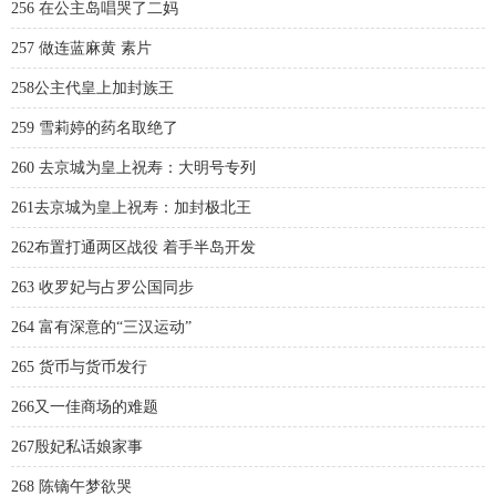
256 在公主岛唱哭了二妈
257 做连蓝麻黄 素片
258公主代皇上加封族王
259 雪莉婷的药名取绝了
260 去京城为皇上祝寿：大明号专列
261去京城为皇上祝寿：加封极北王
262布置打通两区战役 着手半岛开发
263 收罗妃与占罗公国同步
264 富有深意的“三汉运动”
265 货币与货币发行
266又一佳商场的难题
267殷妃私话娘家事
268 陈镝午梦欲哭