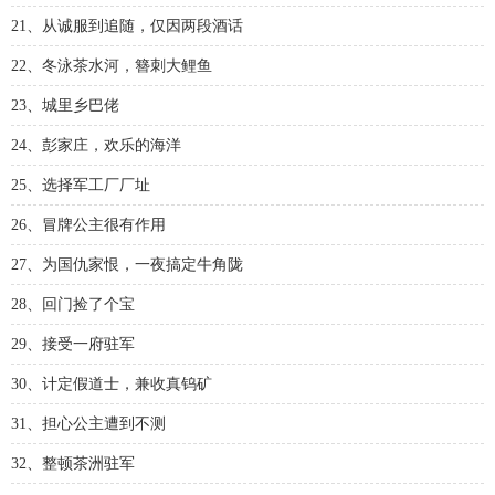
21、从诚服到追随，仅因两段酒话
22、冬泳茶水河，簪刺大鲤鱼
23、城里乡巴佬
24、彭家庄，欢乐的海洋
25、选择军工厂厂址
26、冒牌公主很有作用
27、为国仇家恨，一夜搞定牛角陇
28、回门捡了个宝
29、接受一府驻军
30、计定假道士，兼收真钨矿
31、担心公主遭到不测
32、整顿茶洲驻军