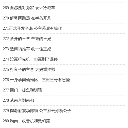
269 自感愧对孙家 设计冷藏车
270 解释两跑远 在半岛开杀
271正式开发半岛 公主幕后有操作
272 放开的王爷 苦难的王妃
273 造商场推车 收一佳王妃
274 没赢得先机，但赢到了最终
275 打良子的主意 大妈重挂帅
276 一身学问仙难比，三封王号君恩隆
277 回门、捉鱼和训话
278 从南京到南都
279 阁老府震动陈镝 公主府云婷劝公子
280 狗肉、收音机和致幻菇