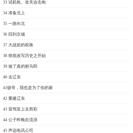
33 试机枪。攻关迫击炮
34 准备北上
35 一路向北
36 回到京城
37 大战前的权衡
38 彻底改写历史之开始
39 做了真的驸马郎
40 去辽东
41骏哥，我也是为了你的家
42 重建辽东
43 迎驾皇上去剪彩
44 公子昨晚在流浪
45 声远电讯公司