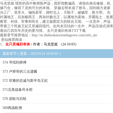
马克坚挺 现世的高中教师陈声远，因肝指数偏高，请假在南岳修炼，机
缘巧合，修得了灵肉可分的本领。 穿越去明末成了驸马，回到南方老家
办工厂、造军火、编练新军，择时北上，灭鞑子，破贼军，救大明。 先
封属地王，后加极西王，再加封极北王，以属地为基地，开疆拓土，发展
教育、科技、军事和民生，建立版图宏大的联合王国。 一次意外，声远
带着三个民族王妃又穿越回现代。在尚未完结的一生中，声远压缩式演绎
着自己四百年历史的爱与情。 去只灵魂归有体TXT下载
最新章节推荐地址：http://m.thebookstoreinthegrove.com/info_da/
类似推荐阅读：
1、
去只灵魂归有体
/ 作者：马克坚挺 （24 10:03）
最新章节 ( 更新：2025/9/24 10:04:01 )
574 寻找到师傅
573 卢师哥的三点遗嘱
572 菲雅的忠诚与新半岛王妃
571北美战备司令部
570 泥蛙与石蛙
569再战欧洲