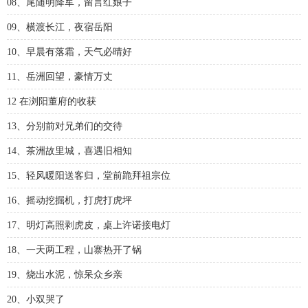
08、尾随明降军，留言红娘子
09、横渡长江，夜宿岳阳
10、早晨有落霜，天气必晴好
11、岳洲回望，豪情万丈
12 在浏阳董府的收获
13、分别前对兄弟们的交待
14、茶洲故里城，喜遇旧相知
15、轻风暖阳送客归，堂前跪拜祖宗位
16、摇动挖掘机，打虎打虎坪
17、明灯高照剥虎皮，桌上许诺接电灯
18、一天两工程，山寨热开了锅
19、烧出水泥，惊呆众乡亲
20、小双哭了