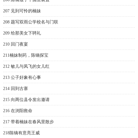
207 见到可怜的楠妹
208 题写双雨公学校名与门联
209 给那美女下聘礼
210 回门夜宴
211楠妹制药，陈镝探宝
212 敏儿与凤飞的女儿红
213 公子好象有心事
214 回到古寨
215 向两位县令发出邀请
216 在浏阳救命
217 带着楠妹在春风里散步
218陈镝有意亮王威