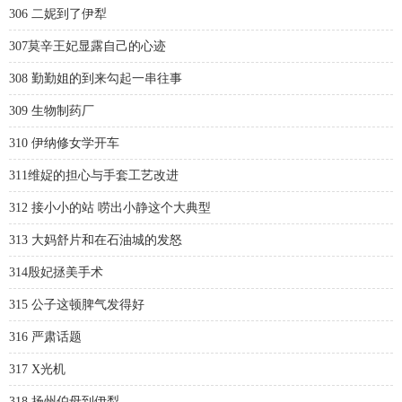
306 二妮到了伊犁
307莫辛王妃显露自己的心迹
308 勤勤姐的到来勾起一串往事
309 生物制药厂
310 伊纳修女学开车
311维娖的担心与手套工艺改进
312 接小小的站 唠出小静这个大典型
313 大妈舒片和在石油城的发怒
314殷妃拯美手术
315 公子这顿脾气发得好
316 严肃话题
317 X光机
318 扬州伯母到伊犁