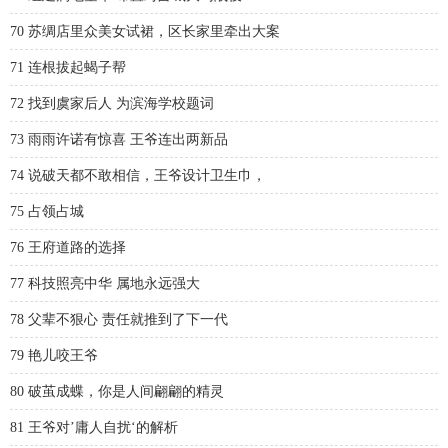
70 苏绸店里众美女试裙，区长家里牵出大案
71 连根拔起蝎子帮
72 找到虞家后人 为滨海学校题词
73 雨雨许诺有惊喜 王爷连出两新品
74 说破天都不敢相信，王爷设计卫生巾，
75 占领占城
76 王府道路的选择
77 科技照亮中华 属地永远强大
78 父辈不狠心 责任就推到了下一代
79 艳儿咬王爷
80 破茧成蝶，你是人间翩翩的精灵
81 王爷对’庸人自扰‘的解析