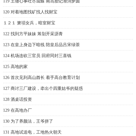
119 王徵心事吐尽成蝶 南岛胎记渐消梦圆
120 对着地图找矿找人找财宝
１２１ 箫埙女兵，暗室财宝
122 找到方平妹妹 筹划开采沥青
123 在皇上身边下暗线 陪皇后品吕宋绿茶
124 机场连砍三官员 回府同封三喜钱
125 高地的家
126 首次见到高山酋长 着手高台教育计划
127 商讨三厂建设，牵出个四重姑爷的疑惑
128 酒桌话投资
129 在高地办厂
130 为了养颜法，王爷拼了
131 高地试送电，工地热火朝天