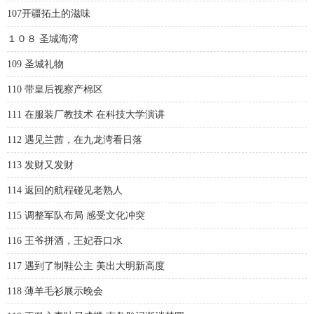
107开疆拓土的滋味
１０８ 圣城海湾
109 圣城礼物
110 带皇后视察产棉区
111 在服装厂教技术 在科技大学演讲
112 遇见兰茜，在九龙湾看日落
113 发财又发财
114 返回的航程碰见老熟人
115 调整军队布局 感受文化冲突
116 王爷拼酒，王妃吞口水
117 遇到了制鞋公主 美出大明新高度
118 薄羊毛衫展示晚会