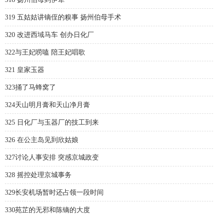
319 五姑姑讲镝侄的糗事 扬州伯母手术
320 改进西域马车 创办日化厂
322与王妃唠嗑 陪王妃唱歌
321 皇家玉器
323捅了马蜂窝了
324天山明月膏和天山净月膏
325 日化厂与玉器厂的技工到来
326 在公主岛见到欣姑娘
327讨论人事安排 突感京城政变
328 摇控处理京城事务
329长安机场暂时还占领一段时间
330苑芷的无邪和陈镝的大度