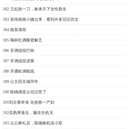
182 王妃挨一刀，换来天下女性新生
183 安排南南小姨过来，看到许多旧识宫女
184 南美薄荷
185 喝杯红酒睡更解乏
186 非洲战役打响
187 非洲战役进展
188 开通欧洲航线
189 公主回京城拜年
190 陈镝感觉云伯过世了
191到古寨奔丧 先抢救一产妇
192瓜熟蒂落去，藤在生机无
193 云公葬礼后，陈镝换机送小双