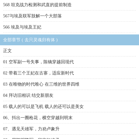
568 坦克战力检测和武直的提前制造
567与埃及联军肢解一个大部落
566 埃及与埃及王妃
全部章节 ( 去只灵魂归有体 )
正文
01 空军副一号失事，陈镝穿越回现代
02 带着三个王妃在古寨，适应新时代
03 在唯物的时代唯心 在三维的世界四维
04 拜访旧相识 结交新朋友
05 载人的可以是飞机 载人的还可以是美女
06、抖出一圈枪花，横空穿越到明末
07、遇见天雄军，力劝卢象升