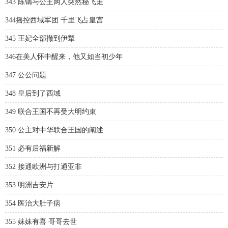
343 陈镝与公主两人突然秘飞走
344摇控西域军团 千里飞占皇宫
345 王妃全部撤到伊犁
346在美人怀中醒来，他又如当初少年
347 公公问题
348 皇后到了西域
349 联合王国不再受大明约束
350 公主对中华联合王国的阐述
351 必有后福新解
352 接通欧洲与打通亚非
353 明洲吉安片
354 医治大肚子病
355 妹妹有喜 哥哥去世