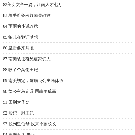
82美女文章一篇，江南人才七万
83 着手准备占领南美战役
84 雨雨的小说连载
85 敏儿在验证梦想
86 皇后要来属地
87 南美战役碰见虞家佣人
88 收了个英伦王妃
89 南美初定，陈镝飞公主岛休假
90 给公主岛定调 回南美奠基
91 回到太子岛
92 殷妃，殷王妃
93 找到皇伯母 找来个副校长
94 浪推浪 礼未止