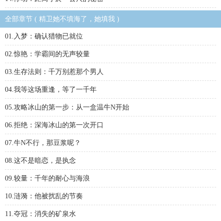
全部章节 ( 精卫她不填海了，她填我 )
01.入梦：确认猎物已就位
02.惊艳：学霸间的无声较量
03.生存法则：千万别惹那个男人
04.我等这场重逢，等了一千年
05.攻略冰山的第一步：从一盒温牛N开始
06.拒绝：深海冰山的第一次开口
07.牛N不行，那豆浆呢？
08.这不是暗恋，是执念
09.较量：千年的耐心与海浪
10.涟漪：他被扰乱的节奏
11.夺冠：消失的矿泉水