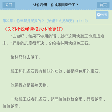
返回
让你种田，你成帝国皇帝了？
首页
设置
第22章：你当我是泥捏的？（给盟主火把加更） (1 / 10)
关灯
《关闭小说畅读模式体验更好》
大
“去做吧，如果不够用的话，就把这两块碧玉也磨成粉
中
末。”罗曼的态度很坚决，交给格林两块绿色玉石。
小
格林只好去做了。
碧玉和孔雀石具有相似的功效，都是绿色系的宝石。
他觉得这是暴殄天物。
一块碧玉或者孔雀石，起码价值数枚金币，品质越高，
价值越高。