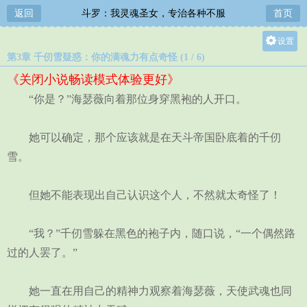
返回
斗罗：我灵魂圣女，专治各种不服
首页
设置
第3章 千仞雪疑惑：你的满魂力有点奇怪 (1 / 6)
关灯
《关闭小说畅读模式体验更好》
大
“你是？”海瑟薇向着那位身穿黑袍的人开口。
中
小
她可以确定，那个应该就是在天斗帝国卧底着的千仞
雪。
但她不能表现出自己认识这个人，不然就太奇怪了！
“我？”千仞雪躲在黑色的袍子内，随口说，“一个偶然路
过的人罢了。”
她一直在用自己的精神力观察着海瑟薇，天使武魂也同