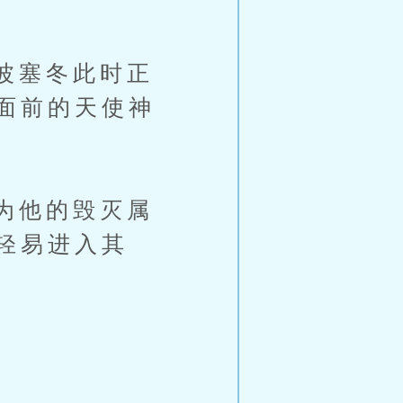
波塞冬此时正
面前的天使神
为他的毁灭属
轻易进入其