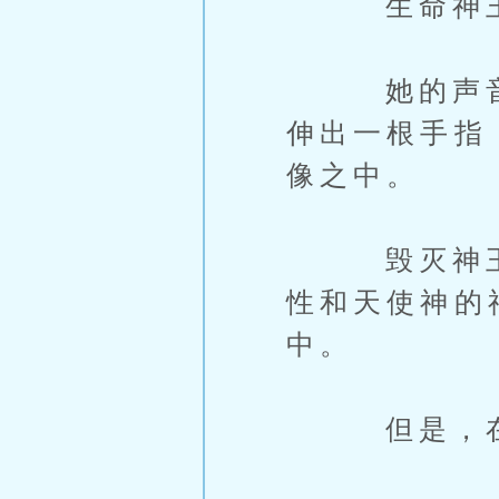
生命神王
她的声音里
伸出一根手指
像之中。
毁灭神王原
性和天使神的
中。
但是，