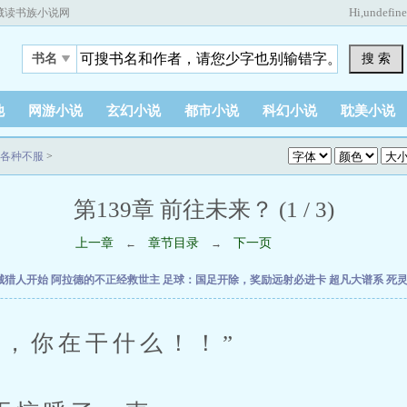
Hi,
undefin
藏读书族小说网
搜 索
书名
他
网游小说
玄幻小说
都市小说
科幻小说
耽美小说
各种不服
>
第139章 前往未来？ (1 / 3)
上一章
章节目录
下一页
←
→
械猎人开始
阿拉德的不正经救世主
足球：国足开除，奖励远射必进卡
超凡大谱系
死
你在干什么！！”