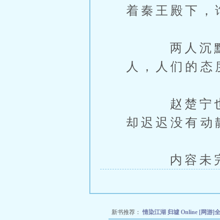
着秦王殿下，
两人沉默了
人，人们的态
赵楚宁也做
却迟迟没有动
内容未完，
新书推荐：
情染江湖
归墟 Online
[网游