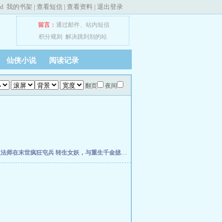
ed
我的书架
|
查看短信
|
查看资料
|
退出登录
留言：
通过邮件
、
站内短信
积分规则
解决跳到别的站
仙侠小说
阅读记录
翻页
夜间
灵法师在末世疯狂屯兵
转生女妖，与重生千金拯救世界
欢迎回档世界游戏
全民大航海