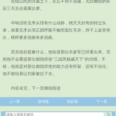
在陆山民的淫威之下，左丘不得不屈服，无比幽怨的答
应三天后去观看比赛。
半响没听见李从璟有什么动静，桃夭夭好奇的转过头
来，就看见李从璟正因呼吸不畅而面红耳赤，脖子上血管突
出，模样要多扭曲有多扭曲。
其实他在犹豫什么，他知道那白衣参军已经看出来。否
则他不会重提那位都指挥使“三战而杨威天下”的功绩。不
错，他就是对那位都指挥使的能力还有怀疑，还有不信任。
他不敢轻易让刘家被拉下水。
内容未完，下一页继续阅读
上一章
加书签
回目录
下一页