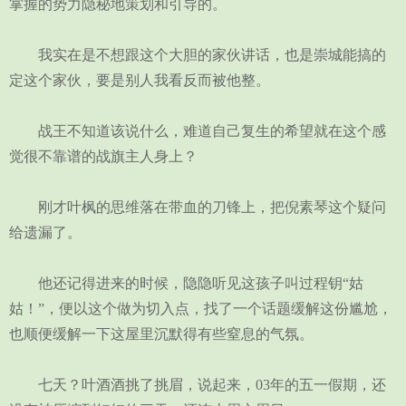
掌握的势力隐秘地策划和引导的。
我实在是不想跟这个大胆的家伙讲话，也是崇城能搞的
定这个家伙，要是别人我看反而被他整。
战王不知道该说什么，难道自己复生的希望就在这个感
觉很不靠谱的战旗主人身上？
刚才叶枫的思维落在带血的刀锋上，把倪素琴这个疑问
给遗漏了。
他还记得进来的时候，隐隐听见这孩子叫过程钥“姑
姑！”，便以这个做为切入点，找了一个话题缓解这份尴尬，
也顺便缓解一下这屋里沉默得有些窒息的气氛。
七天？叶酒酒挑了挑眉，说起来，03年的五一假期，还