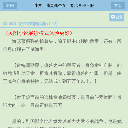
返回
斗罗：我灵魂圣女，专治各种不服
首页
设置
第108章 绞杀雷鸣阎狱藤 (1 / 2)
关灯
《关闭小说畅读模式体验更好》
大
海瑟薇倔强的抬着头，除了眼中出现的数字，还有一段
中
信息出现在了脑海里。
小
【雷鸣阎狱藤，魂兽之中的毁灭者，身负雷神血脉，能
够凭借引动天雷、再将其吞噬，获得魂兽的年限，但是，由
于魂兽自身的特性，无法成长到五万年以上。】
【位于你面前的这株雷鸣阎狱藤，是目前斗罗位面上最
强大的一株，目前正好是五万
是的，刚国那个地方爆发以暴力为武器的战争，也是她