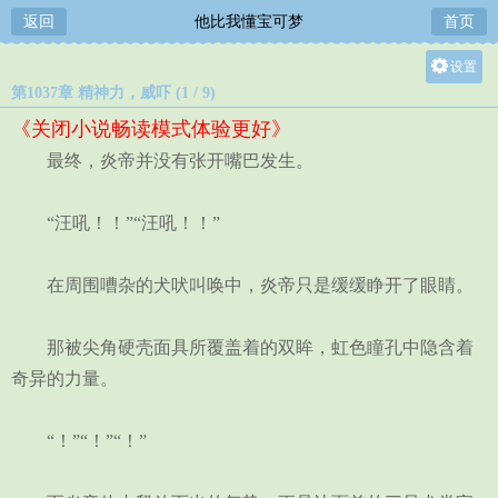
返回
他比我懂宝可梦
首页
设置
第1037章 精神力，威吓 (1 / 9)
关灯
《关闭小说畅读模式体验更好》
大
最终，炎帝并没有张开嘴巴发生。
中
小
“汪吼！！”“汪吼！！”
在周围嘈杂的犬吠叫唤中，炎帝只是缓缓睁开了眼睛。
那被尖角硬壳面具所覆盖着的双眸，虹色瞳孔中隐含着
奇异的力量。
“！”“！”“！”