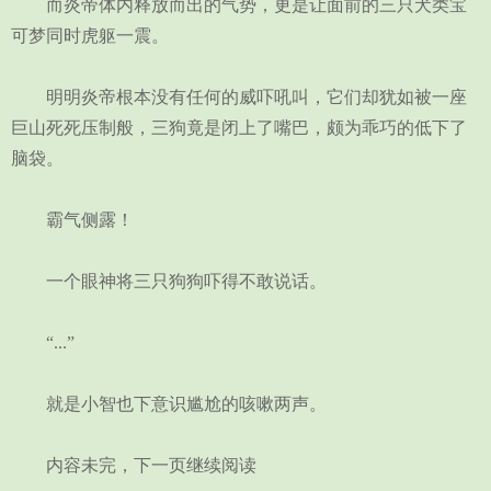
而炎帝体内释放而出的气势，更是让面前的三只犬类宝
可梦同时虎躯一震。
明明炎帝根本没有任何的威吓吼叫，它们却犹如被一座
巨山死死压制般，三狗竟是闭上了嘴巴，颇为乖巧的低下了
脑袋。
霸气侧露！
一个眼神将三只狗狗吓得不敢说话。
“...”
就是小智也下意识尴尬的咳嗽两声。
内容未完，下一页继续阅读