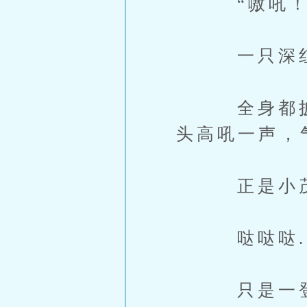
“嗷吼！
一只深红色
全身都披覆
头高吼一声，
正是小茂之
哒哒哒..
只是一登场