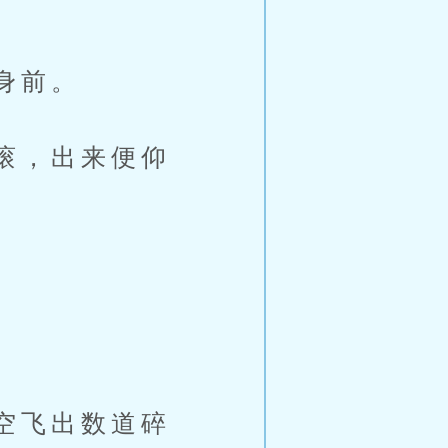
身前。
滚，出来便仰
空飞出数道碎