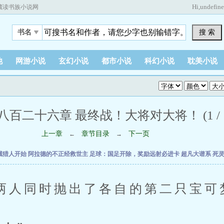
Hi,
undefin
藏读书族小说网
搜 索
书名
他
网游小说
玄幻小说
都市小说
科幻小说
耽美小说
八百二十六章 最终战！大将对大将！ (1 / 1
上一章
章节目录
下一页
←
→
械猎人开始
阿拉德的不正经救世主
足球：国足开除，奖励远射必进卡
超凡大谱系
死
同时抛出了各自的第二只宝可