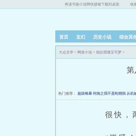
将读书族小说网快捷键下载到桌面
收
首页
玄幻
历史小说
综合其
大众文学
>
网游小说
>
他比我懂宝可梦
>
第
热门推荐：
超级锋暴
柯南之我不是蛇精病
从机
很快，两人