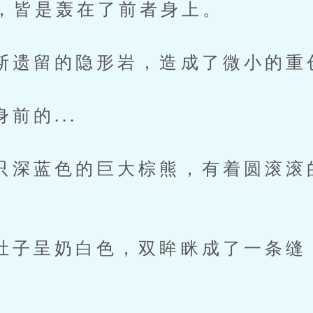
，皆是轰在了前者身上。
留的隐形岩，造成了微小的重
的...
蓝色的巨大棕熊，有着圆滚滚
呈奶白色，双眸眯成了一条缝