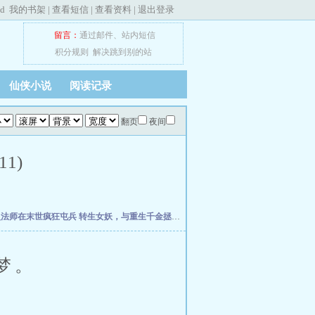
ed
我的书架
|
查看短信
|
查看资料
|
退出登录
留言：
通过邮件
、
站内短信
积分规则
解决跳到别的站
仙侠小说
阅读记录
翻页
夜间
1)
灵法师在末世疯狂屯兵
转生女妖，与重生千金拯救世界
欢迎回档世界游戏
网游：我的盗
梦。