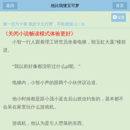
返回
他比我懂宝可梦
首页
设置
第一百六十章 我皮卡丘打野，不给就送 (1 / 8)
关灯
《关闭小说畅读模式体验更好》
大
小智一行人跟着理工研究员坐着电梯，朝玉虹大厦7楼前
中
进。
小
“我以前好像都没听过什么gf呢。”
电梯内，小智小声的跟两个小伙伴议论道。
他小时候都是跟小茂小蓝去后山抓虫钓鱼的，基本都不
会呆在家里玩什么游戏机。
游戏机，他认为是引人堕落的东西。