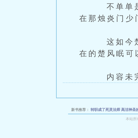
不单单是因
在那烛炎门少
这如今楚风
在的楚风眠可
内容未完，
新书推荐：
转职成了死灵法师
高洁神圣
光堕成天使的云缨
万古神帝之
本站所