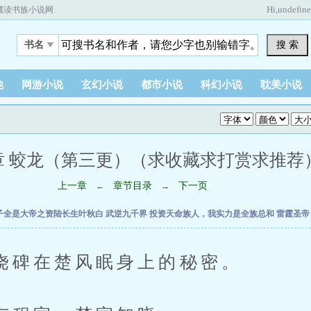
Hi,
undefin
藏读书族小说网
搜 索
书名
他
网游小说
玄幻小说
都市小说
科幻小说
耽美小说
章 蛟龙（第三更）（求收藏求打赏求推荐） (1
上一章
章节目录
下一页
←
→
子全是大帝之资陆长生叶秋白
武逆九千界
投资天命族人，我实力是全族总和
雷霆圣
在楚风眠身上的秘密。