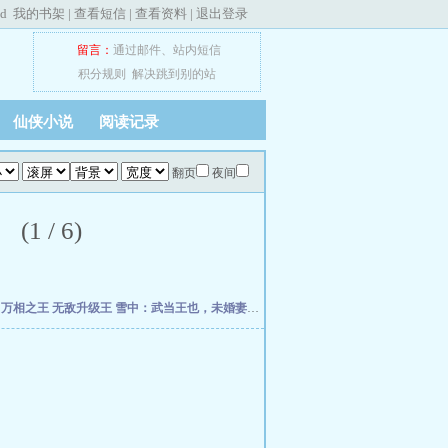
ed
我的书架
|
查看短信
|
查看资料
|
退出登录
留言：
通过邮件
、
站内短信
积分规则
解决跳到别的站
仙侠小说
阅读记录
翻页
夜间
 / 6)
帝
万相之王
无敌升级王
雪中：武当王也，未婚妻徐渭熊
我的弟子全是大帝之资
道君，