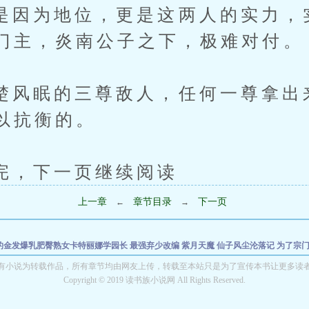
为地位，更是这两人的实力，
门主，炎南公子之下，极难对付。
眠的三尊敌人，任何一尊拿出
以抗衡的。
下一页继续阅读
上一章
章节目录
下一页
←
→
的金发爆乳肥臀熟女卡特丽娜学园长
最强弃少改编
紫月天魔
仙子风尘沦落记
为了宗
万古青鹿传
修仙风月传
主母仙子沈清羽
紫式部的《御珍宝日记》
想要成为万众瞩目
有小说为转载作品，所有章节均由网友上传，转载至本站只是为了宣传本书让更多读
Copyright © 2019 读书族小说网 All Rights Reserved.