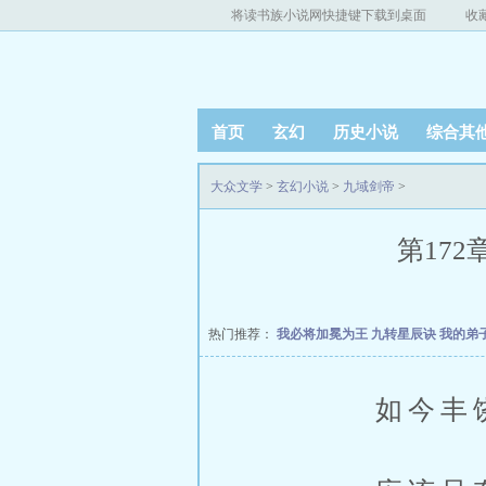
将读书族小说网快捷键下载到桌面
收
首页
玄幻
历史小说
综合其
大众文学
>
玄幻小说
>
九域剑帝
>
第172
热门推荐：
我必将加冕为王
九转星辰诀
我的弟
如今丰饶碑