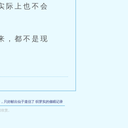
实际上也不会
来，都不是现
门，只好献出仙子道侣了
织芽实的催眠记录
的魔法少女
诅咒
拍卖夜之女主人
者欣赏。