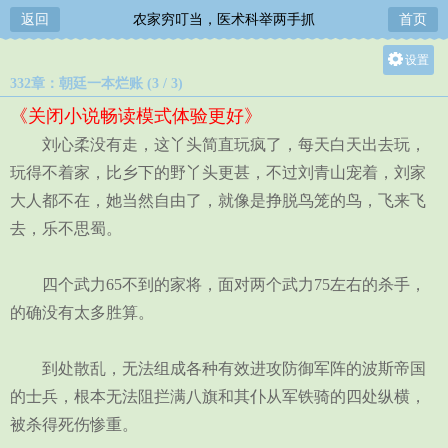
返回
农家穷叮当，医术科举两手抓
首页
设置
332章：朝廷一本烂账 (3 / 3)
关灯
《关闭小说畅读模式体验更好》
大
刘心柔没有走，这丫头简直玩疯了，每天白天出去玩，
中
玩得不着家，比乡下的野丫头更甚，不过刘青山宠着，刘家
小
大人都不在，她当然自由了，就像是挣脱鸟笼的鸟，飞来飞
去，乐不思蜀。
四个武力65不到的家将，面对两个武力75左右的杀手，
的确没有太多胜算。
到处散乱，无法组成各种有效进攻防御军阵的波斯帝国
的士兵，根本无法阻拦满八旗和其仆从军铁骑的四处纵横，
被杀得死伤惨重。