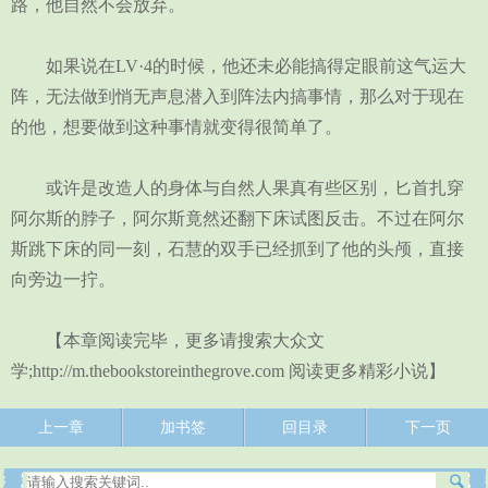
路，他自然不会放弃。
如果说在LV·4的时候，他还未必能搞得定眼前这气运大
阵，无法做到悄无声息潜入到阵法内搞事情，那么对于现在
的他，想要做到这种事情就变得很简单了。
或许是改造人的身体与自然人果真有些区别，匕首扎穿
阿尔斯的脖子，阿尔斯竟然还翻下床试图反击。不过在阿尔
斯跳下床的同一刻，石慧的双手已经抓到了他的头颅，直接
向旁边一拧。
【本章阅读完毕，更多请搜索大众文
学;http://m.thebookstoreinthegrove.com 阅读更多精彩小说】
上一章
加书签
回目录
下一页