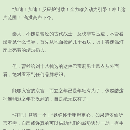
“加速！加速！反应炉过载！全力输入动力引擎！冲出这
片范围！”高拱高声下令。
秦大，不愧是曾经的古代战士，反映非常迅速，不管看
没看见什么怪异，首先从地面捡起几个石块，扬手将傀儡灯
座上亮着的蜡烛扔去。
但，曹雄给刘十八挑选的这件巴宝莉男士风衣从外面
看，绝对看不到任何品牌标识。
能够入宫的京官，而立之年已是年轻有为了，像赵皓这
种连弱冠之年都没到的，自是绝无仅有了。
“好吧！算我一个！”铁铮终于稍稍定心，如果楚依仙所
言不需，自己或许真的可以借助他们的威势逃过一劫，有生