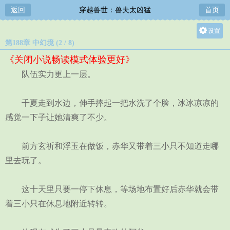
返回
穿越兽世：兽夫太凶猛
首页
设置
第188章 中幻境 (2 / 8)
关灯
《关闭小说畅读模式体验更好》
大
队伍实力更上一层。
中
小
千夏走到水边，伸手捧起一把水洗了个脸，冰冰凉凉的
感觉一下子让她清爽了不少。
前方玄祈和浮玉在做饭，赤华又带着三小只不知道走哪
里去玩了。
这十天里只要一停下休息，等场地布置好后赤华就会带
着三小只在休息地附近转转。