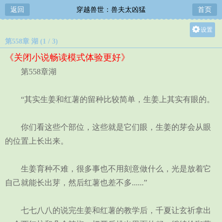
返回
穿越兽世：兽夫太凶猛
首页
设置
第558章 湖 (1 / 3)
关灯
《关闭小说畅读模式体验更好》
大
第558章湖
中
小
“其实生姜和红薯的留种比较简单，生姜上其实有眼的。
你们看这些个部位，这些就是它们眼，生姜的芽会从眼
的位置上长出来。
生姜育种不难，很多事也不用刻意做什么，光是放着它
自己就能长出芽，然后红薯也差不多......”
七七八八的说完生姜和红薯的教学后，千夏让玄祈拿出