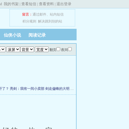
ed
我的书架
|
查看短信
|
查看资料
|
退出登录
留言：
通过邮件
、
站内短信
积分规则
解决跳到别的站
仙侠小说
阅读记录
翻页
夜间
开了？
亮剑：我有一间小卖部
剑走偏锋的大明
挽明从萨尔浒开始
大明：家妻上将军