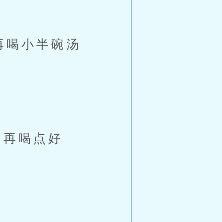
再喝小半碗汤
再喝点好