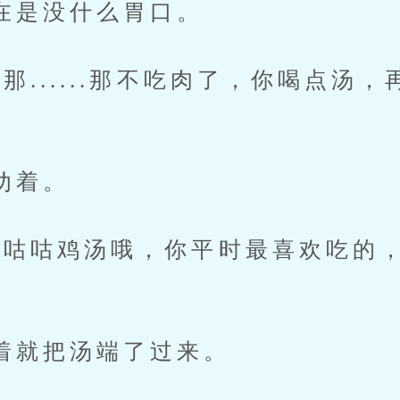
没什么胃口。
.....那不吃肉了，你喝点汤，
着。
咕鸡汤哦，你平时最喜欢吃的，
把汤端了过来。