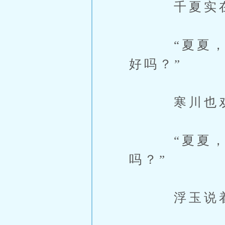
千夏实在是
“夏夏，那.
好吗？”
寒川也劝
“夏夏，咕
吗？”
浮玉说着就