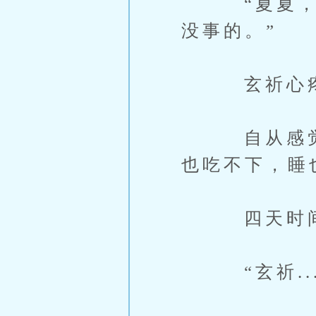
“夏夏，你
没事的。”
玄祈心疼的
自从感觉到
也吃不下，睡
四天时间里
“玄祈......