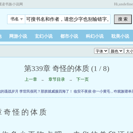
Hi,
undefin
藏读书族小说网
搜 索
书名
他
网游小说
玄幻小说
都市小说
科幻小说
耽美小说
第339章 奇怪的体质 (1 / 8)
上一章
章节目录
下一页
←
→
我的谍战岁月
李世民假死？那朕就威服四海了！
临安不夜侯
你一小黄毛，咋就族谱单
奇怪的体质