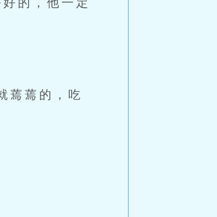
好的，他一定
就蔫蔫的，吃