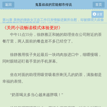
返回
鬼畜叔叔的官能都市传说
首页
设置
第16章 美艳的律政女王在工作日发情躲进厕所自慰，却被猥琐大叔偷
关灯
拍威胁被迫进行性欲处理（1） (1 / 31)
《关闭小说畅读模式体验更好》
大
中午11点55分，徐静雅正和她的助理坐在公司附近的茶
中
餐厅里，两人面前的餐盘差不多已经空了。
小
徐静雅用筷子夹起最后一块鸡肉放进口中，细嚼慢咽，
同时眼睛还盯着手里的手机屏幕。
坐在对面的助理用吸管吸着所剩无几的奶茶，满脸都是
幸福的表情。
“奶茶喝太多当心越来越胖哦！”