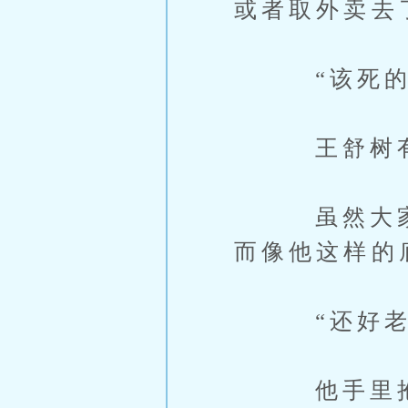
或者取外卖去
“该死的大
王舒树有
虽然大家都
而像他这样的
“还好老子
他手里抱着