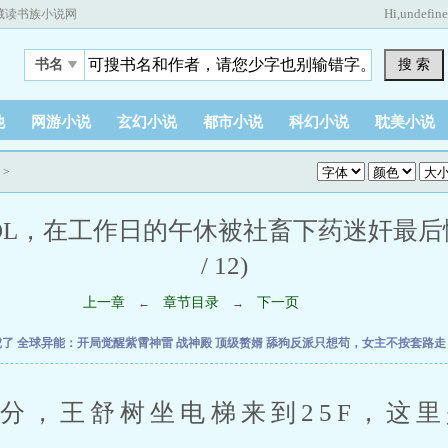
Hi,
undefin
藏读书族小说网
搜 索
书名
他
网游小说
玄幻小说
都市小说
科幻小说
耽美小说
>
OL，在工作日的午休被社畜下药迷奸最后惨
/ 12)
上一章
章节目录
下一页
←
→
虎了
全球异能：开局觉醒紫霄神雷
战神殿
顶级赘婿
舔狗反派只想苟，女主不按套路
，王舒树坐电梯来到25F，这里