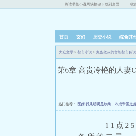
将读书族小说网快捷键下载到桌面
收
首页
玄幻
历史小说
综合其
大众文学
>
都市小说
>
鬼畜叔叔的官能都市传说
第6章 高贵冷艳的人妻
热门推荐：
医婿
我儿明明是纨绔，咋成帝国之
11点25分