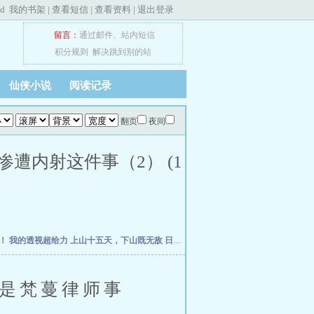
ed
我的书架
|
查看短信
|
查看资料
|
退出登录
留言：
通过邮件
、
站内短信
积分规则
解决跳到别的站
仙侠小说
阅读记录
翻页
夜间
遭内射这件事（2） (1
走！
我的透视超给力
上山十五天，下山既无敌
日常系综影：我的超能力每季刷新
重生从
是梵蔓律师事