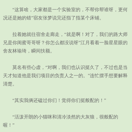
“这算啥，大家都是一个实验室的，不帮你帮谁呀，更何
况还是她的错”宿友张梦说完还指了指某个床铺。
拉着她就往宿舍走廊走，“就是啊！对了，我们的路大师
兄是你闺蜜哥哥呀？你怎么都没说呀”江月看着一脸星星眼的
舍友林瑜琦，瞬间扶额。
莫名有些心虚，“对啊，我们也认识挺久了，不过也是当
天才知道他是我们项目的负责人之一的。”连忙摆手想要解释
清楚。
“其实我俩还磕过你们！觉得你们挺般配的！”
“活泼开朗的小猫咪和清冷淡然的大灰狼，很般配的
喔！”