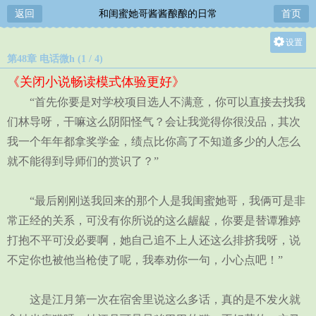
返回
和闺蜜她哥酱酱酿酿的日常
首页
设置
第48章 电话微h (1 / 4)
关灯
《关闭小说畅读模式体验更好》
大
“首先你要是对学校项目选人不满意，你可以直接去找我
中
们林导呀，干嘛这么阴阳怪气？会让我觉得你很没品，其次
小
我一个年年都拿奖学金，绩点比你高了不知道多少的人怎么
就不能得到导师们的赏识了？”
“最后刚刚送我回来的那个人是我闺蜜她哥，我俩可是非
常正经的关系，可没有你所说的这么龌龊，你要是替谭雅婷
打抱不平可没必要啊，她自己追不上人还这么排挤我呀，说
不定你也被他当枪使了呢，我奉劝你一句，小心点吧！”
这是江月第一次在宿舍里说这么多话，真的是不发火就