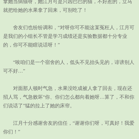
拿她当病猫呀，她江月可是只凶巴巴的猫，不好惹的，立马
就把给她的水果拿了回来，可别吃了！
舍友们也纷纷调和，“对呀你可不能这某冤枉人，江月可
是我们的小组长不管是学习成绩还是实验数据都十分专业
的，你可不能瞎说话呀！”
“唉咱们是一个宿舍的人，低头不见抬头见的，诽谤别人
可不好…”
对面那人顿时气急，水果没吃成被人拿了回去，现在还
招人骂，气急败坏“你、你们怎么都向着她呀…算了，不和你
们说话了”猛的拉上了她的床帘。
江月十分感谢舍友的信任，“谢谢你们呀，可真好！我爱
你们！”