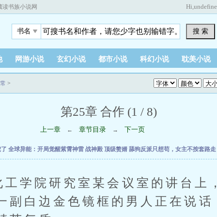
Hi,
undefin
藏读书族小说网
搜 索
书名
他
网游小说
玄幻小说
都市小说
科幻小说
耽美小说
常
>
第25章 合作 (1 / 8)
上一章
章节目录
下一页
←
→
虎了
全球异能：开局觉醒紫霄神雷
战神殿
顶级赘婿
舔狗反派只想苟，女主不按套路
学院研究室某会议室的讲台上，
一副白边金色镜框的男人正在说话