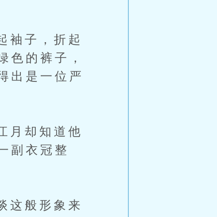
起袖子，折起
绿色的裤子，
得出是一位严
江月却知道他
一副衣冠整
谈这般形象来