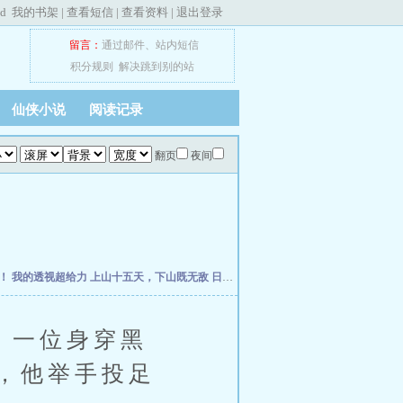
ed
我的书架
|
查看短信
|
查看资料
|
退出登录
留言：
通过邮件
、
站内短信
积分规则
解决跳到别的站
仙侠小说
阅读记录
翻页
夜间
走！
我的透视超给力
上山十五天，下山既无敌
日常系综影：我的超能力每季刷新
重生从
一位身穿黑
，他举手投足