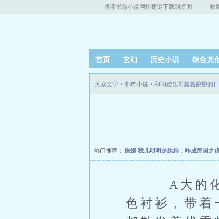
将读书族小说网快捷键下载到桌面
收
首页
玄幻
历史小说
综合其
大众文学
>
都市小说
>
和闺蜜她哥酱酱酿酿的日
热门推荐：
医婿
我儿明明是纨绔，咋成帝国之
A大的化工
色衬衫，带着