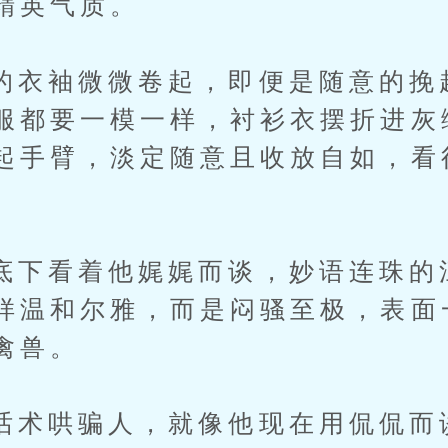
精英气质。
袖微微卷起，即便是随意的挽
服都要一模一样，衬衫衣摆折进灰
起手臂，淡定随意且收放自如，看
看着他娓娓而谈，妙语连珠的
样温和尔雅，而是闷骚至极，表面
禽兽。
哄骗人，就像他现在用侃侃而