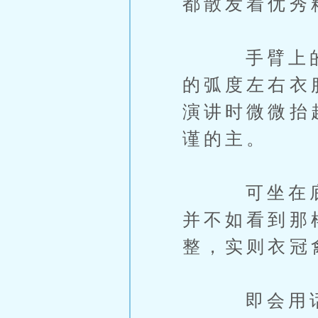
都散发着优秀
手臂上的衣
的弧度左右衣
演讲时微微抬
谨的主。
可坐在底下
并不如看到那
整，实则衣冠
即会用话术