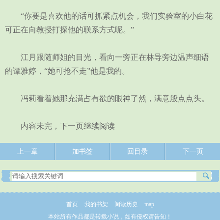
“你要是喜欢他的话可抓紧点机会，我们实验室的小白花
可正在向教授打探他的联系方式呢。”
江月跟随师姐的目光，看向一旁正在林导旁边温声细语
的谭雅婷，“她可抢不走”他是我的。
冯莉看着她那充满占有欲的眼神了然，满意般点点头。
内容未完，下一页继续阅读
上一章
加书签
回目录
下一页
首页
我的书架
阅读历史
map
本站所有作品都是转载小说，如有侵权请告知！