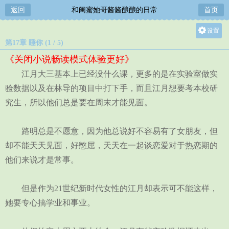
返回
和闺蜜她哥酱酱酿酿的日常
首页
设置
第17章 睡你 (1 / 5)
关灯
《关闭小说畅读模式体验更好》
大
江月大三基本上已经没什么课，更多的是在实验室做实
中
验数据以及在林导的项目中打下手，而且江月想要考本校研
小
究生，所以他们总是要在周末才能见面。
路明总是不愿意，因为他总说好不容易有了女朋友，但
却不能天天见面，好憋屈，天天在一起谈恋爱对于热恋期的
他们来说才是常事。
但是作为21世纪新时代女性的江月却表示可不能这样，
她要专心搞学业和事业。