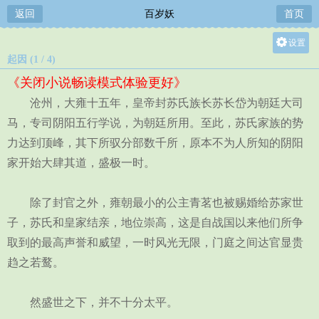
返回
百岁妖
首页
设置
起因 (1 / 4)
关灯
《关闭小说畅读模式体验更好》
大
沧州，大雍十五年，皇帝封苏氏族长苏长岱为朝廷大司
中
马，专司阴阳五行学说，为朝廷所用。至此，苏氏家族的势
小
力达到顶峰，其下所驭分部数千所，原本不为人所知的阴阳
家开始大肆其道，盛极一时。
除了封官之外，雍朝最小的公主青茗也被赐婚给苏家世
子，苏氏和皇家结亲，地位崇高，这是自战国以来他们所争
取到的最高声誉和威望，一时风光无限，门庭之间达官显贵
趋之若鹜。
然盛世之下，并不十分太平。