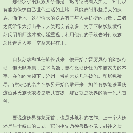
那些弱小的妖族几乎都是一退再退绕着人类走，它们没
有能力保护自己世代生活的土地，只能依附那些强大的妖
族。渐渐地，这些强大的妖族有了与人类抗衡的力量，二者
之间常常大打出手，人类死伤者众多。为了压制妖族横行，
苏氏阴阳师这才被朝廷重视，利用他们的手段去对付妖族，
总比普通人赤手空拳来得有用。
自从苏羲和继任族长以来，便开始了雷厉风行的除妖行
动，他天赋异禀，法术高强，更有驱动妖怪为本族效力的本
事。在他的带领下，沧州一带的大妖几乎被他封印屠戮殆
尽。很快他的名声在妖界开始传散开来，如若有妖能够重伤
这位苏氏族长或者是取其首级，那它就是妖界的新一代大首
领。
要说这妖界群龙无首，也是苏羲和的杰作。上一个大妖
还是生于岐山的白鹿，它的祖先乃神兽四不像，封神之后，