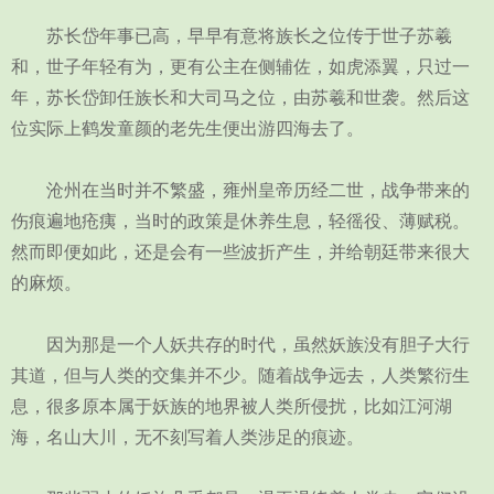
苏长岱年事已高，早早有意将族长之位传于世子苏羲
和，世子年轻有为，更有公主在侧辅佐，如虎添翼，只过一
年，苏长岱卸任族长和大司马之位，由苏羲和世袭。然后这
位实际上鹤发童颜的老先生便出游四海去了。
沧州在当时并不繁盛，雍州皇帝历经二世，战争带来的
伤痕遍地疮痍，当时的政策是休养生息，轻徭役、薄赋税。
然而即便如此，还是会有一些波折产生，并给朝廷带来很大
的麻烦。
因为那是一个人妖共存的时代，虽然妖族没有胆子大行
其道，但与人类的交集并不少。随着战争远去，人类繁衍生
息，很多原本属于妖族的地界被人类所侵扰，比如江河湖
海，名山大川，无不刻写着人类涉足的痕迹。